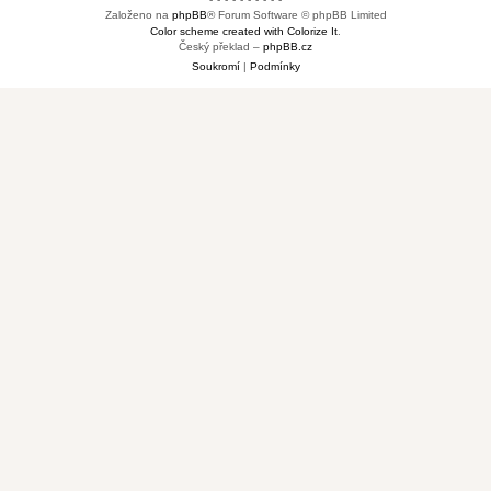
Založeno na
phpBB
® Forum Software © phpBB Limited
Color scheme created with Colorize It
.
Český překlad –
phpBB.cz
Soukromí
|
Podmínky