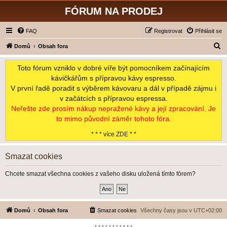
FÓRUM NA PRODEJ
FAQ
Registrovat
Přihlásit se
H
Domů
Obsah fora
l
Toto fórum vzniklo v dobré víře být pomocníkem začínajícím
e
kávičkářům s přípravou kávy espresso.
d
V první řadě poradit s výběrem kávovaru a dál v případě zájmu i
a
v začátcích s přípravou espressa.
t
Neřešte zde prosím nákup nepražené kávy a její zpracování. Je
to mimo původní záměr tohoto fóra.
* * * více ZDE * *
Smazat cookies
Chcete smazat všechna cookies z vašeho disku uložená tímto fórem?
Domů
Obsah fora
Smazat cookies
Všechny časy jsou v
UTC+02:00
*-*-*-*-*-*-*-*-*-*-*