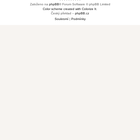
Založeno na
phpBB
® Forum Software © phpBB Limited
Color scheme created with Colorize It
.
Český překlad –
phpBB.cz
Soukromí
|
Podmínky