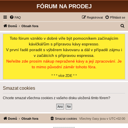
FÓRUM NA PRODEJ
FAQ
Registrovat
Přihlásit se
H
Domů
Obsah fora
l
Toto fórum vzniklo v dobré víře být pomocníkem začínajícím
e
kávičkářům s přípravou kávy espresso.
d
V první řadě poradit s výběrem kávovaru a dál v případě zájmu i
a
v začátcích s přípravou espressa.
t
Neřešte zde prosím nákup nepražené kávy a její zpracování. Je
to mimo původní záměr tohoto fóra.
* * * více ZDE * *
Smazat cookies
Chcete smazat všechna cookies z vašeho disku uložená tímto fórem?
Domů
Obsah fora
Smazat cookies
Všechny časy jsou v
UTC+02:00
*-*-*-*-*-*-*-*-*-*-*