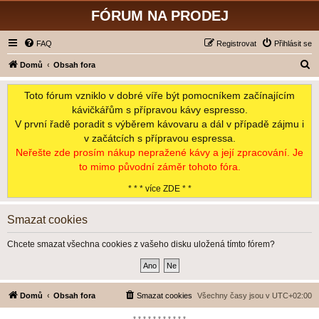
FÓRUM NA PRODEJ
FAQ
Registrovat
Přihlásit se
H
Domů
Obsah fora
l
Toto fórum vzniklo v dobré víře být pomocníkem začínajícím
e
kávičkářům s přípravou kávy espresso.
d
V první řadě poradit s výběrem kávovaru a dál v případě zájmu i
a
v začátcích s přípravou espressa.
t
Neřešte zde prosím nákup nepražené kávy a její zpracování. Je
to mimo původní záměr tohoto fóra.
* * * více ZDE * *
Smazat cookies
Chcete smazat všechna cookies z vašeho disku uložená tímto fórem?
Domů
Obsah fora
Smazat cookies
Všechny časy jsou v
UTC+02:00
*-*-*-*-*-*-*-*-*-*-*