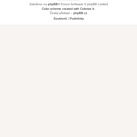
Založeno na
phpBB
® Forum Software © phpBB Limited
Color scheme created with Colorize It
.
Český překlad –
phpBB.cz
Soukromí
|
Podmínky