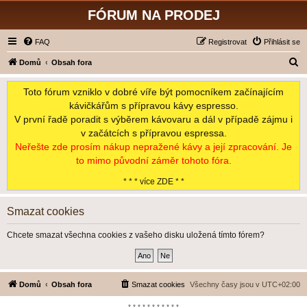
FÓRUM NA PRODEJ
FAQ
Registrovat
Přihlásit se
H
Domů
Obsah fora
l
Toto fórum vzniklo v dobré víře být pomocníkem začínajícím
e
kávičkářům s přípravou kávy espresso.
d
V první řadě poradit s výběrem kávovaru a dál v případě zájmu i
a
v začátcích s přípravou espressa.
t
Neřešte zde prosím nákup nepražené kávy a její zpracování. Je
to mimo původní záměr tohoto fóra.
* * * více ZDE * *
Smazat cookies
Chcete smazat všechna cookies z vašeho disku uložená tímto fórem?
Domů
Obsah fora
Smazat cookies
Všechny časy jsou v
UTC+02:00
*-*-*-*-*-*-*-*-*-*-*