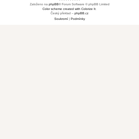
Založeno na
phpBB
® Forum Software © phpBB Limited
Color scheme created with Colorize It
.
Český překlad –
phpBB.cz
Soukromí
|
Podmínky