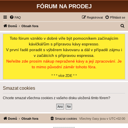
FÓRUM NA PRODEJ
FAQ
Registrovat
Přihlásit se
H
Domů
Obsah fora
l
Toto fórum vzniklo v dobré víře být pomocníkem začínajícím
e
kávičkářům s přípravou kávy espresso.
d
V první řadě poradit s výběrem kávovaru a dál v případě zájmu i
a
v začátcích s přípravou espressa.
t
Neřešte zde prosím nákup nepražené kávy a její zpracování. Je
to mimo původní záměr tohoto fóra.
* * * více ZDE * *
Smazat cookies
Chcete smazat všechna cookies z vašeho disku uložená tímto fórem?
Domů
Obsah fora
Smazat cookies
Všechny časy jsou v
UTC+02:00
*-*-*-*-*-*-*-*-*-*-*