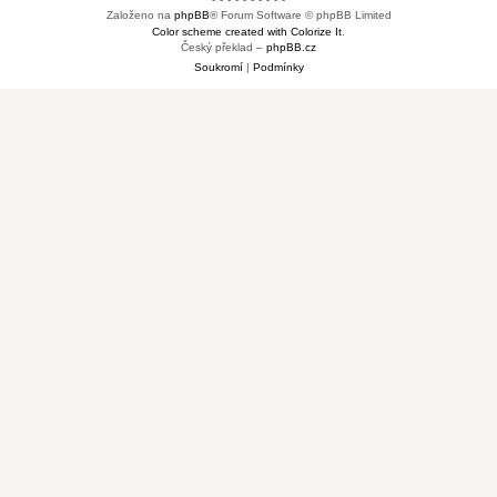
Založeno na
phpBB
® Forum Software © phpBB Limited
Color scheme created with Colorize It
.
Český překlad –
phpBB.cz
Soukromí
|
Podmínky