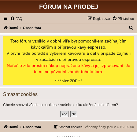
FÓRUM NA PRODEJ
FAQ
Registrovat
Přihlásit se
H
Domů
Obsah fora
l
Toto fórum vzniklo v dobré víře být pomocníkem začínajícím
e
kávičkářům s přípravou kávy espresso.
d
V první řadě poradit s výběrem kávovaru a dál v případě zájmu i
a
v začátcích s přípravou espressa.
t
Neřešte zde prosím nákup nepražené kávy a její zpracování. Je
to mimo původní záměr tohoto fóra.
* * * více ZDE * *
Smazat cookies
Chcete smazat všechna cookies z vašeho disku uložená tímto fórem?
Domů
Obsah fora
Smazat cookies
Všechny časy jsou v
UTC+02:00
*-*-*-*-*-*-*-*-*-*-*