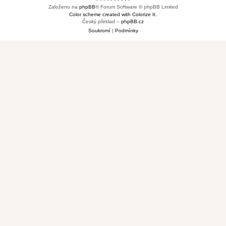
Založeno na
phpBB
® Forum Software © phpBB Limited
Color scheme created with Colorize It
.
Český překlad –
phpBB.cz
Soukromí
|
Podmínky