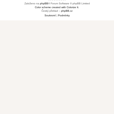
Založeno na
phpBB
® Forum Software © phpBB Limited
Color scheme created with Colorize It
.
Český překlad –
phpBB.cz
Soukromí
|
Podmínky