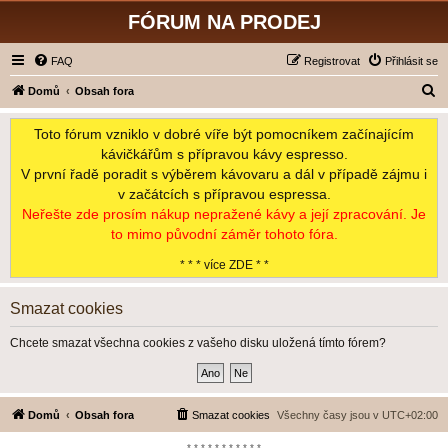
FÓRUM NA PRODEJ
FAQ
Registrovat
Přihlásit se
H
Domů
Obsah fora
l
Toto fórum vzniklo v dobré víře být pomocníkem začínajícím
e
kávičkářům s přípravou kávy espresso.
d
V první řadě poradit s výběrem kávovaru a dál v případě zájmu i
a
v začátcích s přípravou espressa.
t
Neřešte zde prosím nákup nepražené kávy a její zpracování. Je
to mimo původní záměr tohoto fóra.
* * * více ZDE * *
Smazat cookies
Chcete smazat všechna cookies z vašeho disku uložená tímto fórem?
Domů
Obsah fora
Smazat cookies
Všechny časy jsou v
UTC+02:00
*-*-*-*-*-*-*-*-*-*-*