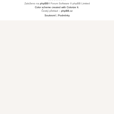
Založeno na
phpBB
® Forum Software © phpBB Limited
Color scheme created with Colorize It
.
Český překlad –
phpBB.cz
Soukromí
|
Podmínky