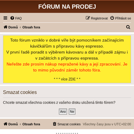
FÓRUM NA PRODEJ
FAQ
Registrovat
Přihlásit se
H
Domů
Obsah fora
l
Toto fórum vzniklo v dobré víře být pomocníkem začínajícím
e
kávičkářům s přípravou kávy espresso.
d
V první řadě poradit s výběrem kávovaru a dál v případě zájmu i
a
v začátcích s přípravou espressa.
t
Neřešte zde prosím nákup nepražené kávy a její zpracování. Je
to mimo původní záměr tohoto fóra.
* * * více ZDE * *
Smazat cookies
Chcete smazat všechna cookies z vašeho disku uložená tímto fórem?
Domů
Obsah fora
Smazat cookies
Všechny časy jsou v
UTC+02:00
*-*-*-*-*-*-*-*-*-*-*