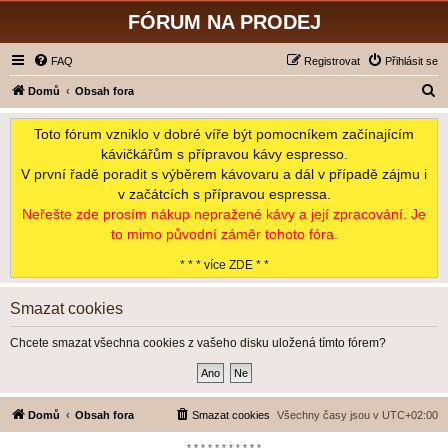
FÓRUM NA PRODEJ
FAQ
Registrovat
Přihlásit se
H
Domů
Obsah fora
l
Toto fórum vzniklo v dobré víře být pomocníkem začínajícím
e
kávičkářům s přípravou kávy espresso.
d
V první řadě poradit s výběrem kávovaru a dál v případě zájmu i
a
v začátcích s přípravou espressa.
t
Neřešte zde prosím nákup nepražené kávy a její zpracování. Je
to mimo původní záměr tohoto fóra.
* * * více ZDE * *
Smazat cookies
Chcete smazat všechna cookies z vašeho disku uložená tímto fórem?
Domů
Obsah fora
Smazat cookies
Všechny časy jsou v
UTC+02:00
*-*-*-*-*-*-*-*-*-*-*