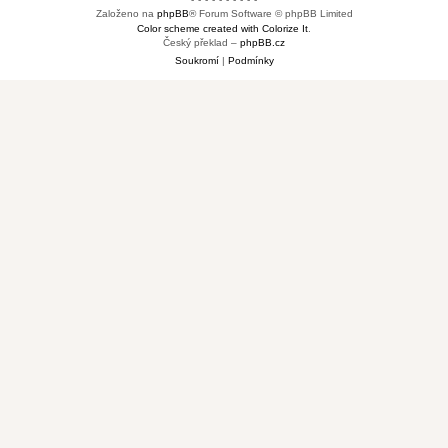
Založeno na
phpBB
® Forum Software © phpBB Limited
Color scheme created with Colorize It
.
Český překlad –
phpBB.cz
Soukromí
|
Podmínky