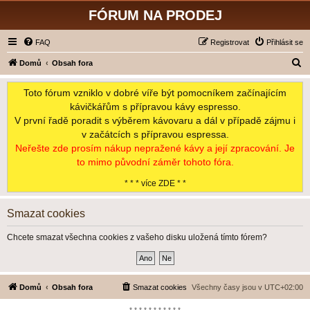
FÓRUM NA PRODEJ
FAQ
Registrovat
Přihlásit se
H
Domů
Obsah fora
l
Toto fórum vzniklo v dobré víře být pomocníkem začínajícím
e
kávičkářům s přípravou kávy espresso.
d
V první řadě poradit s výběrem kávovaru a dál v případě zájmu i
a
v začátcích s přípravou espressa.
t
Neřešte zde prosím nákup nepražené kávy a její zpracování. Je
to mimo původní záměr tohoto fóra.
* * * více ZDE * *
Smazat cookies
Chcete smazat všechna cookies z vašeho disku uložená tímto fórem?
Domů
Obsah fora
Smazat cookies
Všechny časy jsou v
UTC+02:00
*-*-*-*-*-*-*-*-*-*-*