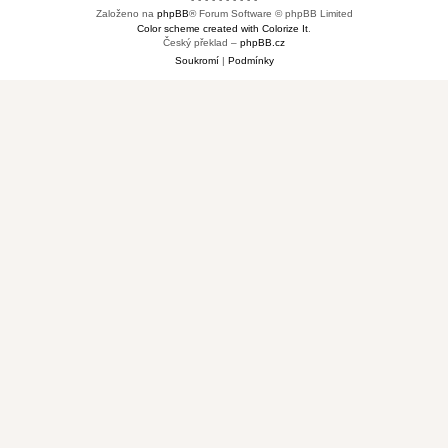
Založeno na
phpBB
® Forum Software © phpBB Limited
Color scheme created with Colorize It
.
Český překlad –
phpBB.cz
Soukromí
|
Podmínky