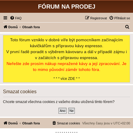
FÓRUM NA PRODEJ
FAQ
Registrovat
Přihlásit se
H
Domů
Obsah fora
l
Toto fórum vzniklo v dobré víře být pomocníkem začínajícím
e
kávičkářům s přípravou kávy espresso.
d
V první řadě poradit s výběrem kávovaru a dál v případě zájmu i
a
v začátcích s přípravou espressa.
t
Neřešte zde prosím nákup nepražené kávy a její zpracování. Je
to mimo původní záměr tohoto fóra.
* * * více ZDE * *
Smazat cookies
Chcete smazat všechna cookies z vašeho disku uložená tímto fórem?
Domů
Obsah fora
Smazat cookies
Všechny časy jsou v
UTC+02:00
*-*-*-*-*-*-*-*-*-*-*