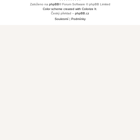
Založeno na
phpBB
® Forum Software © phpBB Limited
Color scheme created with Colorize It
.
Český překlad –
phpBB.cz
Soukromí
|
Podmínky