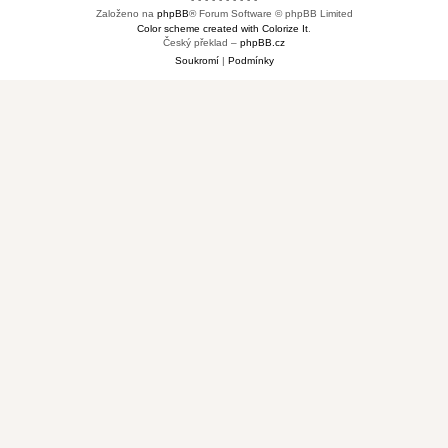
Založeno na
phpBB
® Forum Software © phpBB Limited
Color scheme created with Colorize It
.
Český překlad –
phpBB.cz
Soukromí
|
Podmínky