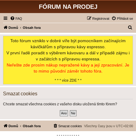
FÓRUM NA PRODEJ
FAQ
Registrovat
Přihlásit se
H
Domů
Obsah fora
l
Toto fórum vzniklo v dobré víře být pomocníkem začínajícím
e
kávičkářům s přípravou kávy espresso.
d
V první řadě poradit s výběrem kávovaru a dál v případě zájmu i
a
v začátcích s přípravou espressa.
t
Neřešte zde prosím nákup nepražené kávy a její zpracování. Je
to mimo původní záměr tohoto fóra.
* * * více ZDE * *
Smazat cookies
Chcete smazat všechna cookies z vašeho disku uložená tímto fórem?
Domů
Obsah fora
Smazat cookies
Všechny časy jsou v
UTC+02:00
*-*-*-*-*-*-*-*-*-*-*