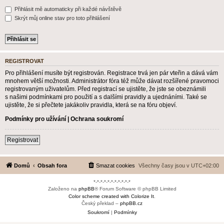
Přihlásit mě automaticky při každé návštěvě
Skrýt můj online stav pro toto přihlášení
REGISTROVAT
Pro přihlášení musíte být registrován. Registrace trvá jen pár vteřin a dává vám
mnohem větší možnosti. Administrátor fóra též může dávat rozšířené pravomoci
registrovaným uživatelům. Před registrací se ujistěte, že jste se obeznámili
s našimi podmínkami pro použití a s dalšími pravidly a ujednáními. Také se
ujistěte, že si přečtete jakákoliv pravidla, která se na fóru objeví.
Podmínky pro užívání
|
Ochrana soukromí
Registrovat
Domů
Obsah fora
Smazat cookies
Všechny časy jsou v
UTC+02:00
*-*-*-*-*-*-*-*-*-*-*
Založeno na
phpBB
® Forum Software © phpBB Limited
Color scheme created with Colorize It
.
Český překlad –
phpBB.cz
Soukromí
|
Podmínky