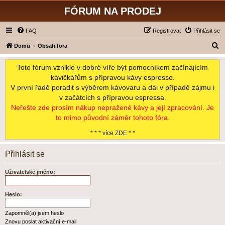
FÓRUM NA PRODEJ
FAQ
Registrovat
Přihlásit se
H
Domů
Obsah fora
l
Toto fórum vzniklo v dobré víře být pomocníkem začínajícím
e
kávičkářům s přípravou kávy espresso.
d
V první řadě poradit s výběrem kávovaru a dál v případě zájmu i
a
v začátcích s přípravou espressa.
t
Neřešte zde prosím nákup nepražené kávy a její zpracování. Je
to mimo původní záměr tohoto fóra.
* * * více ZDE * *
Přihlásit se
Uživatelské jméno:
Heslo:
Zapomněl(a) jsem heslo
Znovu poslat aktivační e-mail