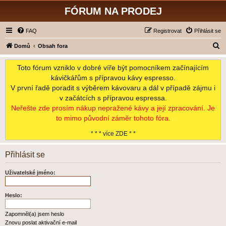
FÓRUM NA PRODEJ
FAQ
Registrovat
Přihlásit se
H
Domů
Obsah fora
l
Toto fórum vzniklo v dobré víře být pomocníkem začínajícím
e
kávičkářům s přípravou kávy espresso.
d
V první řadě poradit s výběrem kávovaru a dál v případě zájmu i
a
v začátcích s přípravou espressa.
t
Neřešte zde prosím nákup nepražené kávy a její zpracování. Je
to mimo původní záměr tohoto fóra.
* * * více ZDE * *
Přihlásit se
Uživatelské jméno:
Heslo:
Zapomněl(a) jsem heslo
Znovu poslat aktivační e-mail