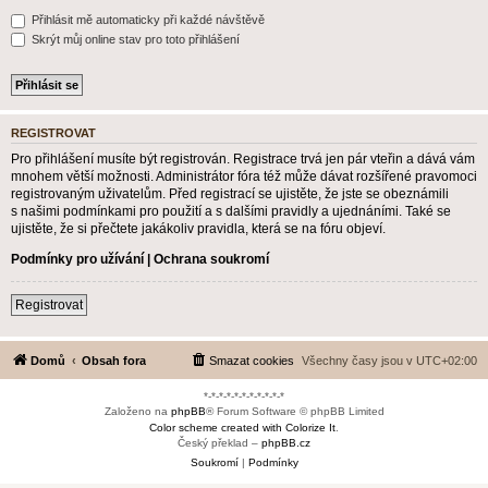
Přihlásit mě automaticky při každé návštěvě
Skrýt můj online stav pro toto přihlášení
REGISTROVAT
Pro přihlášení musíte být registrován. Registrace trvá jen pár vteřin a dává vám
mnohem větší možnosti. Administrátor fóra též může dávat rozšířené pravomoci
registrovaným uživatelům. Před registrací se ujistěte, že jste se obeznámili
s našimi podmínkami pro použití a s dalšími pravidly a ujednáními. Také se
ujistěte, že si přečtete jakákoliv pravidla, která se na fóru objeví.
Podmínky pro užívání
|
Ochrana soukromí
Registrovat
Domů
Obsah fora
Smazat cookies
Všechny časy jsou v
UTC+02:00
*-*-*-*-*-*-*-*-*-*-*
Založeno na
phpBB
® Forum Software © phpBB Limited
Color scheme created with Colorize It
.
Český překlad –
phpBB.cz
Soukromí
|
Podmínky