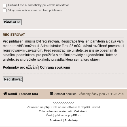
Přihlásit mě automaticky při každé návštěvě
Skrýt můj online stav pro toto přihlášení
REGISTROVAT
Pro přihlášení musíte být registrován. Registrace trvá jen pár vteřin a dává vám
mnohem větší možnosti. Administrátor fóra též může dávat rozšířené pravomoci
registrovaným uživatelům. Před registrací se ujistěte, že jste se obeznámili
s našimi podmínkami pro použití a s dalšími pravidly a ujednáními. Také se
ujistěte, že si přečtete jakákoliv pravidla, která se na fóru objeví.
Podmínky pro užívání
|
Ochrana soukromí
Registrovat
Domů
Obsah fora
Smazat cookies
Všechny časy jsou v
UTC+02:00
*-*-*-*-*-*-*-*-*-*-*
Založeno na
phpBB
® Forum Software © phpBB Limited
Color scheme created with Colorize It
.
Český překlad –
phpBB.cz
Soukromí
|
Podmínky