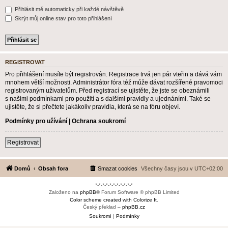
Přihlásit mě automaticky při každé návštěvě
Skrýt můj online stav pro toto přihlášení
REGISTROVAT
Pro přihlášení musíte být registrován. Registrace trvá jen pár vteřin a dává vám
mnohem větší možnosti. Administrátor fóra též může dávat rozšířené pravomoci
registrovaným uživatelům. Před registrací se ujistěte, že jste se obeznámili
s našimi podmínkami pro použití a s dalšími pravidly a ujednáními. Také se
ujistěte, že si přečtete jakákoliv pravidla, která se na fóru objeví.
Podmínky pro užívání
|
Ochrana soukromí
Registrovat
Domů
Obsah fora
Smazat cookies
Všechny časy jsou v
UTC+02:00
*-*-*-*-*-*-*-*-*-*-*
Založeno na
phpBB
® Forum Software © phpBB Limited
Color scheme created with Colorize It
.
Český překlad –
phpBB.cz
Soukromí
|
Podmínky