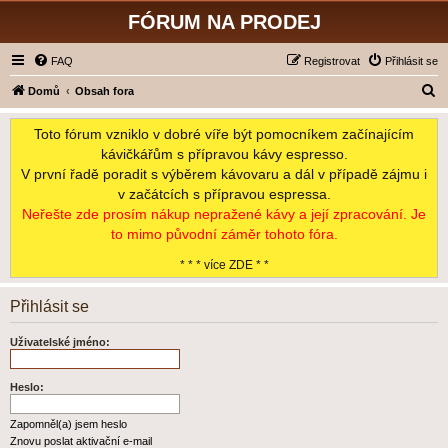
FÓRUM NA PRODEJ
FAQ
Registrovat
Přihlásit se
H
Domů
Obsah fora
l
Toto fórum vzniklo v dobré víře být pomocníkem začínajícím
e
kávičkářům s přípravou kávy espresso.
d
V první řadě poradit s výběrem kávovaru a dál v případě zájmu i
a
v začátcích s přípravou espressa.
t
Neřešte zde prosím nákup nepražené kávy a její zpracování. Je
to mimo původní záměr tohoto fóra.
* * * více ZDE * *
Přihlásit se
Uživatelské jméno:
Heslo:
Zapomněl(a) jsem heslo
Znovu poslat aktivační e-mail