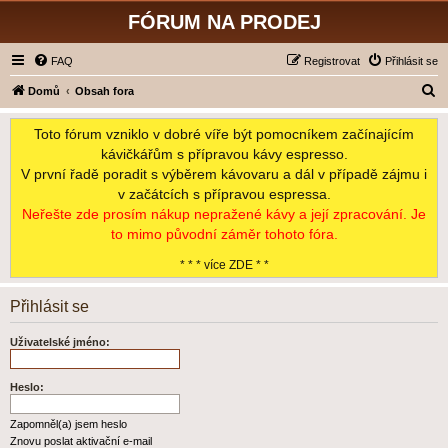
FÓRUM NA PRODEJ
FAQ
Registrovat
Přihlásit se
H
Domů
Obsah fora
l
Toto fórum vzniklo v dobré víře být pomocníkem začínajícím
e
kávičkářům s přípravou kávy espresso.
d
V první řadě poradit s výběrem kávovaru a dál v případě zájmu i
a
v začátcích s přípravou espressa.
t
Neřešte zde prosím nákup nepražené kávy a její zpracování. Je
to mimo původní záměr tohoto fóra.
* * * více ZDE * *
Přihlásit se
Uživatelské jméno:
Heslo:
Zapomněl(a) jsem heslo
Znovu poslat aktivační e-mail