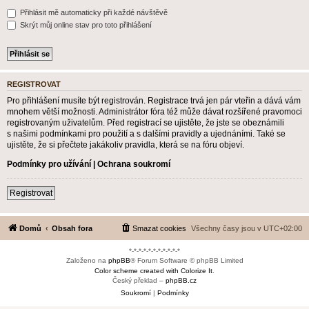
Přihlásit mě automaticky při každé návštěvě
Skrýt můj online stav pro toto přihlášení
REGISTROVAT
Pro přihlášení musíte být registrován. Registrace trvá jen pár vteřin a dává vám
mnohem větší možnosti. Administrátor fóra též může dávat rozšířené pravomoci
registrovaným uživatelům. Před registrací se ujistěte, že jste se obeznámili
s našimi podmínkami pro použití a s dalšími pravidly a ujednáními. Také se
ujistěte, že si přečtete jakákoliv pravidla, která se na fóru objeví.
Podmínky pro užívání
|
Ochrana soukromí
Registrovat
Domů
Obsah fora
Smazat cookies
Všechny časy jsou v
UTC+02:00
*-*-*-*-*-*-*-*-*-*-*
Založeno na
phpBB
® Forum Software © phpBB Limited
Color scheme created with Colorize It
.
Český překlad –
phpBB.cz
Soukromí
|
Podmínky