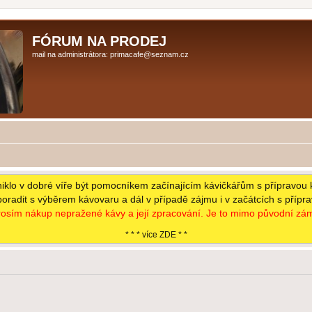
FÓRUM NA PRODEJ
mail na administrátora: primacafe@seznam.cz
niklo v dobré víře být pomocníkem začínajícím kávičkářům s přípravou 
poradit s výběrem kávovaru a dál v případě zájmu i v začátcích s přípr
osím nákup nepražené kávy a její zpracování. Je to mimo původní zám
* * * více ZDE * *