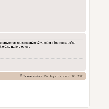
né pravomoci registrovaným uživatelům. Před registrací se
která se na fóru objeví.
Smazat cookies
Všechny časy jsou v
UTC+02:00