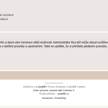
ždé návštěvě
hlášení
 vteřin a dává vám mnohem větší možnosti. Administrátor fóra též může dávat rozšíře
 s dalšími pravidly a ujednáními. Také se ujistěte, že si přečtete jakákoliv pravidla, 
*-*-*-*-*-*-*-*-*-*-*
Založeno na
phpBB
® Forum Software © phpBB Limited
Color scheme created with Colorize It
.
Český překlad –
phpBB.cz
Soukromí
|
Podmínky