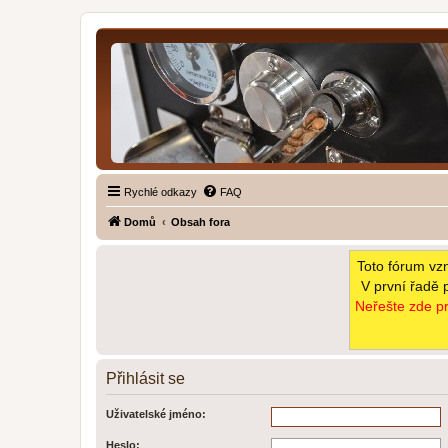
Rychlé odkazy
FAQ
Domů
Obsah fora
Toto fórum vz
V první řadě 
Neřešte zde pr
Přihlásit se
Uživatelské jméno:
Heslo: