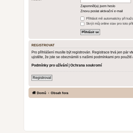
Zapomněl(a) jsem heslo
Znovu poslat aktivační e-mail
Přihlásit mě automaticky při ka
Skrýt můj online stav pro toto při
REGISTROVAT
Pro přihlášení musíte být registrován. Registrace trvá jen pár
ujistěte, že jste se obeznámili s našimi podmínkami pro použití a
Podmínky pro užívání
|
Ochrana soukromí
Registrovat
Domů
Obsah fora