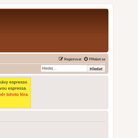
Registrovat
Přihlásit se
Hledat
kávy espresso.
avou espressa.
ěr tohoto fóra.