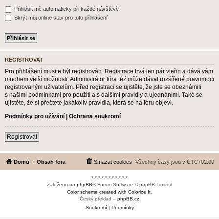
Přihlásit mě automaticky při každé návštěvě
Skrýt můj online stav pro toto přihlášení
REGISTROVAT
Pro přihlášení musíte být registrován. Registrace trvá jen pár vteřin a dává vám
mnohem větší možnosti. Administrátor fóra též může dávat rozšířené pravomoci
registrovaným uživatelům. Před registrací se ujistěte, že jste se obeznámili
s našimi podmínkami pro použití a s dalšími pravidly a ujednáními. Také se
ujistěte, že si přečtete jakákoliv pravidla, která se na fóru objeví.
Podmínky pro užívání
|
Ochrana soukromí
Registrovat
Domů
Obsah fora
Smazat cookies
Všechny časy jsou v
UTC+02:00
*-*-*-*-*-*-*-*-*-*-*
Založeno na
phpBB
® Forum Software © phpBB Limited
Color scheme created with Colorize It
.
Český překlad –
phpBB.cz
Soukromí
|
Podmínky