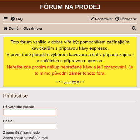
FÓRUM NA PRODEJ
FAQ
Registrovat
Přihlásit se
H
Domů
Obsah fora
l
Toto fórum vzniklo v dobré víře být pomocníkem začínajícím
e
kávičkářům s přípravou kávy espresso.
d
V první řadě poradit s výběrem kávovaru a dál v případě zájmu i
a
v začátcích s přípravou espressa.
t
Neřešte zde prosím nákup nepražené kávy a její zpracování. Je
to mimo původní záměr tohoto fóra.
* * * více ZDE * *
Přihlásit se
Uživatelské jméno:
Heslo:
Zapomněl(a) jsem heslo
Znovu poslat aktivační e-mail