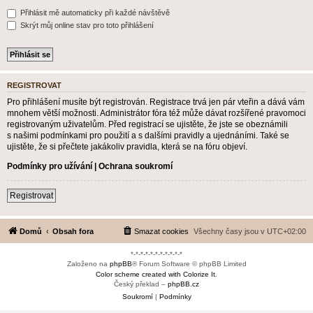
Přihlásit mě automaticky při každé návštěvě
Skrýt můj online stav pro toto přihlášení
REGISTROVAT
Pro přihlášení musíte být registrován. Registrace trvá jen pár vteřin a dává vám
mnohem větší možnosti. Administrátor fóra též může dávat rozšířené pravomoci
registrovaným uživatelům. Před registrací se ujistěte, že jste se obeznámili
s našimi podmínkami pro použití a s dalšími pravidly a ujednáními. Také se
ujistěte, že si přečtete jakákoliv pravidla, která se na fóru objeví.
Podmínky pro užívání
|
Ochrana soukromí
Registrovat
Domů
Obsah fora
Smazat cookies
Všechny časy jsou v
UTC+02:00
*-*-*-*-*-*-*-*-*-*-*
Založeno na
phpBB
® Forum Software © phpBB Limited
Color scheme created with Colorize It
.
Český překlad –
phpBB.cz
Soukromí
|
Podmínky