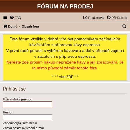
FÓRUM NA PRODEJ
FAQ
Registrovat
Přihlásit se
H
Domů
Obsah fora
l
Toto fórum vzniklo v dobré víře být pomocníkem začínajícím
e
kávičkářům s přípravou kávy espresso.
d
V první řadě poradit s výběrem kávovaru a dál v případě zájmu i
a
v začátcích s přípravou espressa.
t
Neřešte zde prosím nákup nepražené kávy a její zpracování. Je
to mimo původní záměr tohoto fóra.
* * * více ZDE * *
Přihlásit se
Uživatelské jméno:
Heslo:
Zapomněl(a) jsem heslo
Znovu poslat aktivační e-mail