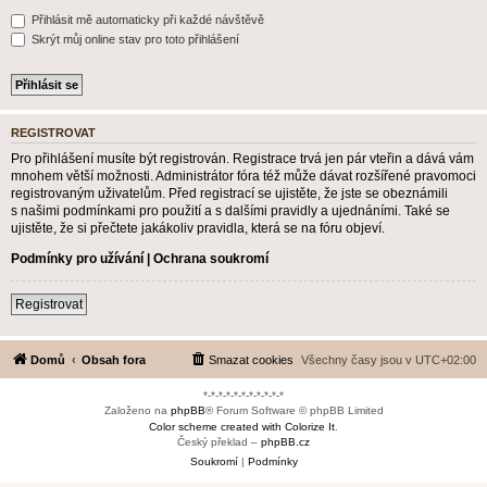
Přihlásit mě automaticky při každé návštěvě
Skrýt můj online stav pro toto přihlášení
REGISTROVAT
Pro přihlášení musíte být registrován. Registrace trvá jen pár vteřin a dává vám
mnohem větší možnosti. Administrátor fóra též může dávat rozšířené pravomoci
registrovaným uživatelům. Před registrací se ujistěte, že jste se obeznámili
s našimi podmínkami pro použití a s dalšími pravidly a ujednáními. Také se
ujistěte, že si přečtete jakákoliv pravidla, která se na fóru objeví.
Podmínky pro užívání
|
Ochrana soukromí
Registrovat
Domů
Obsah fora
Smazat cookies
Všechny časy jsou v
UTC+02:00
*-*-*-*-*-*-*-*-*-*-*
Založeno na
phpBB
® Forum Software © phpBB Limited
Color scheme created with Colorize It
.
Český překlad –
phpBB.cz
Soukromí
|
Podmínky