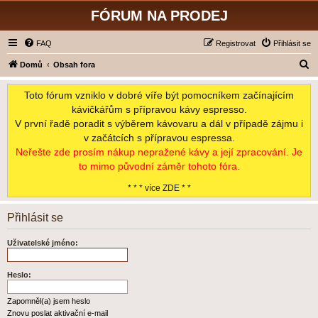
FÓRUM NA PRODEJ
FAQ
Registrovat
Přihlásit se
H
Domů
Obsah fora
l
Toto fórum vzniklo v dobré víře být pomocníkem začínajícím
e
kávičkářům s přípravou kávy espresso.
d
V první řadě poradit s výběrem kávovaru a dál v případě zájmu i
a
v začátcích s přípravou espressa.
t
Neřešte zde prosím nákup nepražené kávy a její zpracování. Je
to mimo původní záměr tohoto fóra.
* * * více ZDE * *
Přihlásit se
Uživatelské jméno:
Heslo:
Zapomněl(a) jsem heslo
Znovu poslat aktivační e-mail