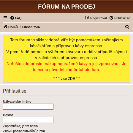
FÓRUM NA PRODEJ
FAQ
Registrovat
Přihlásit se
H
Domů
Obsah fora
l
Toto fórum vzniklo v dobré víře být pomocníkem začínajícím
e
kávičkářům s přípravou kávy espresso.
d
V první řadě poradit s výběrem kávovaru a dál v případě zájmu i
a
v začátcích s přípravou espressa.
t
Neřešte zde prosím nákup nepražené kávy a její zpracování. Je
to mimo původní záměr tohoto fóra.
* * * více ZDE * *
Přihlásit se
Uživatelské jméno:
Heslo:
Zapomněl(a) jsem heslo
Znovu poslat aktivační e-mail