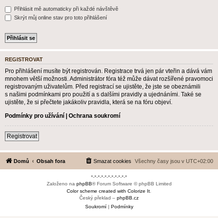
Přihlásit mě automaticky při každé návštěvě
Skrýt můj online stav pro toto přihlášení
REGISTROVAT
Pro přihlášení musíte být registrován. Registrace trvá jen pár vteřin a dává vám
mnohem větší možnosti. Administrátor fóra též může dávat rozšířené pravomoci
registrovaným uživatelům. Před registrací se ujistěte, že jste se obeznámili
s našimi podmínkami pro použití a s dalšími pravidly a ujednáními. Také se
ujistěte, že si přečtete jakákoliv pravidla, která se na fóru objeví.
Podmínky pro užívání
|
Ochrana soukromí
Registrovat
Domů
Obsah fora
Smazat cookies
Všechny časy jsou v
UTC+02:00
*-*-*-*-*-*-*-*-*-*-*
Založeno na
phpBB
® Forum Software © phpBB Limited
Color scheme created with Colorize It
.
Český překlad –
phpBB.cz
Soukromí
|
Podmínky