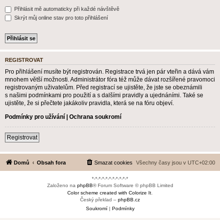
Přihlásit mě automaticky při každé návštěvě
Skrýt můj online stav pro toto přihlášení
REGISTROVAT
Pro přihlášení musíte být registrován. Registrace trvá jen pár vteřin a dává vám
mnohem větší možnosti. Administrátor fóra též může dávat rozšířené pravomoci
registrovaným uživatelům. Před registrací se ujistěte, že jste se obeznámili
s našimi podmínkami pro použití a s dalšími pravidly a ujednáními. Také se
ujistěte, že si přečtete jakákoliv pravidla, která se na fóru objeví.
Podmínky pro užívání
|
Ochrana soukromí
Registrovat
Domů
Obsah fora
Smazat cookies
Všechny časy jsou v
UTC+02:00
*-*-*-*-*-*-*-*-*-*-*
Založeno na
phpBB
® Forum Software © phpBB Limited
Color scheme created with Colorize It
.
Český překlad –
phpBB.cz
Soukromí
|
Podmínky