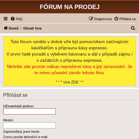
FÓRUM NA PRODEJ
FAQ
Registrovat
Přihlásit se
H
Domů
Obsah fora
l
Toto fórum vzniklo v dobré víře být pomocníkem začínajícím
e
kávičkářům s přípravou kávy espresso.
d
V první řadě poradit s výběrem kávovaru a dál v případě zájmu i
a
v začátcích s přípravou espressa.
t
Neřešte zde prosím nákup nepražené kávy a její zpracování. Je
to mimo původní záměr tohoto fóra.
* * * více ZDE * *
Přihlásit se
Uživatelské jméno:
Heslo:
Zapomněl(a) jsem heslo
Znovu poslat aktivační e-mail