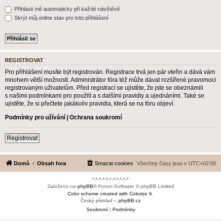
Přihlásit mě automaticky při každé návštěvě
Skrýt můj online stav pro toto přihlášení
REGISTROVAT
Pro přihlášení musíte být registrován. Registrace trvá jen pár vteřin a dává vám
mnohem větší možnosti. Administrátor fóra též může dávat rozšířené pravomoci
registrovaným uživatelům. Před registrací se ujistěte, že jste se obeznámili
s našimi podmínkami pro použití a s dalšími pravidly a ujednáními. Také se
ujistěte, že si přečtete jakákoliv pravidla, která se na fóru objeví.
Podmínky pro užívání
|
Ochrana soukromí
Registrovat
Domů
Obsah fora
Smazat cookies
Všechny časy jsou v
UTC+02:00
*-*-*-*-*-*-*-*-*-*-*
Založeno na
phpBB
® Forum Software © phpBB Limited
Color scheme created with Colorize It
.
Český překlad –
phpBB.cz
Soukromí
|
Podmínky