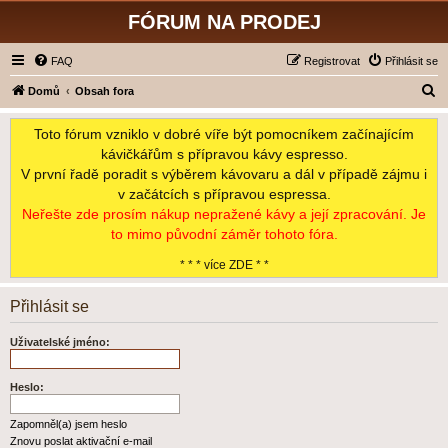
FÓRUM NA PRODEJ
FAQ
Registrovat
Přihlásit se
H
Domů
Obsah fora
l
Toto fórum vzniklo v dobré víře být pomocníkem začínajícím
e
kávičkářům s přípravou kávy espresso.
d
V první řadě poradit s výběrem kávovaru a dál v případě zájmu i
a
v začátcích s přípravou espressa.
t
Neřešte zde prosím nákup nepražené kávy a její zpracování. Je
to mimo původní záměr tohoto fóra.
* * * více ZDE * *
Přihlásit se
Uživatelské jméno:
Heslo:
Zapomněl(a) jsem heslo
Znovu poslat aktivační e-mail