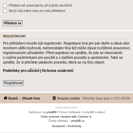
Přihlásit mě automaticky při každé návštěvě
Skrýt můj online stav pro toto přihlášení
REGISTROVAT
Pro přihlášení musíte být registrován. Registrace trvá jen pár vteřin a dává vám
mnohem větší možnosti. Administrátor fóra též může dávat rozšířené pravomoci
registrovaným uživatelům. Před registrací se ujistěte, že jste se obeznámili
s našimi podmínkami pro použití a s dalšími pravidly a ujednáními. Také se
ujistěte, že si přečtete jakákoliv pravidla, která se na fóru objeví.
Podmínky pro užívání
|
Ochrana soukromí
Registrovat
Domů
Obsah fora
Smazat cookies
Všechny časy jsou v
UTC+02:00
*-*-*-*-*-*-*-*-*-*-*
Založeno na
phpBB
® Forum Software © phpBB Limited
Color scheme created with Colorize It
.
Český překlad –
phpBB.cz
Soukromí
|
Podmínky