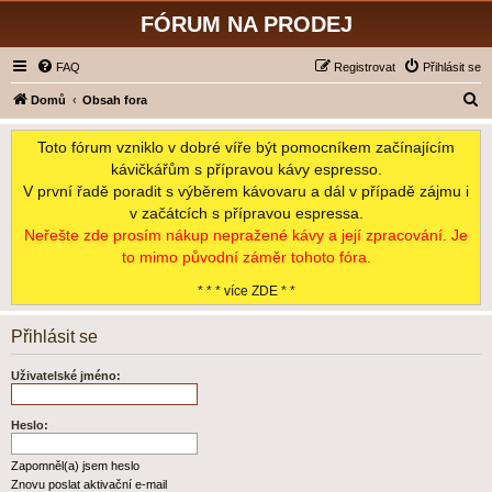
FÓRUM NA PRODEJ
FAQ
Registrovat
Přihlásit se
H
Domů
Obsah fora
l
Toto fórum vzniklo v dobré víře být pomocníkem začínajícím
e
kávičkářům s přípravou kávy espresso.
d
V první řadě poradit s výběrem kávovaru a dál v případě zájmu i
a
v začátcích s přípravou espressa.
t
Neřešte zde prosím nákup nepražené kávy a její zpracování. Je
to mimo původní záměr tohoto fóra.
* * * více ZDE * *
Přihlásit se
Uživatelské jméno:
Heslo:
Zapomněl(a) jsem heslo
Znovu poslat aktivační e-mail