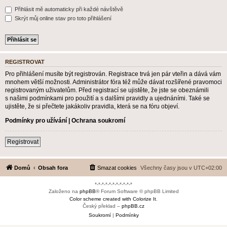
Přihlásit mě automaticky při každé návštěvě
Skrýt můj online stav pro toto přihlášení
REGISTROVAT
Pro přihlášení musíte být registrován. Registrace trvá jen pár vteřin a dává vám
mnohem větší možnosti. Administrátor fóra též může dávat rozšířené pravomoci
registrovaným uživatelům. Před registrací se ujistěte, že jste se obeznámili
s našimi podmínkami pro použití a s dalšími pravidly a ujednáními. Také se
ujistěte, že si přečtete jakákoliv pravidla, která se na fóru objeví.
Podmínky pro užívání
|
Ochrana soukromí
Registrovat
Domů
Obsah fora
Smazat cookies
Všechny časy jsou v
UTC+02:00
*-*-*-*-*-*-*-*-*-*-*
Založeno na
phpBB
® Forum Software © phpBB Limited
Color scheme created with Colorize It
.
Český překlad –
phpBB.cz
Soukromí
|
Podmínky