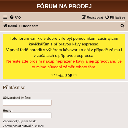
FÓRUM NA PRODEJ
FAQ
Registrovat
Přihlásit se
H
Domů
Obsah fora
l
Toto fórum vzniklo v dobré víře být pomocníkem začínajícím
e
kávičkářům s přípravou kávy espresso.
d
V první řadě poradit s výběrem kávovaru a dál v případě zájmu i
a
v začátcích s přípravou espressa.
t
Neřešte zde prosím nákup nepražené kávy a její zpracování. Je
to mimo původní záměr tohoto fóra.
* * * více ZDE * *
Přihlásit se
Uživatelské jméno:
Heslo:
Zapomněl(a) jsem heslo
Znovu poslat aktivační e-mail