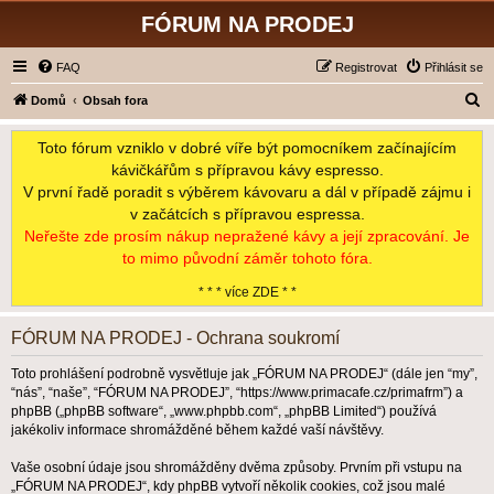
FÓRUM NA PRODEJ
FAQ
Registrovat
Přihlásit se
H
Domů
Obsah fora
l
Toto fórum vzniklo v dobré víře být pomocníkem začínajícím
e
kávičkářům s přípravou kávy espresso.
d
V první řadě poradit s výběrem kávovaru a dál v případě zájmu i
a
v začátcích s přípravou espressa.
t
Neřešte zde prosím nákup nepražené kávy a její zpracování. Je
to mimo původní záměr tohoto fóra.
* * * více ZDE * *
FÓRUM NA PRODEJ - Ochrana soukromí
Toto prohlášení podrobně vysvětluje jak „FÓRUM NA PRODEJ“ (dále jen “my”,
“nás”, “naše”, “FÓRUM NA PRODEJ”, “https://www.primacafe.cz/primafrm”) a
phpBB („phpBB software“, „www.phpbb.com“, „phpBB Limited“) používá
jakékoliv informace shromážděné během každé vaší návštěvy.
Vaše osobní údaje jsou shromážděny dvěma způsoby. Prvním při vstupu na
„FÓRUM NA PRODEJ“, kdy phpBB vytvoří několik cookies, což jsou malé