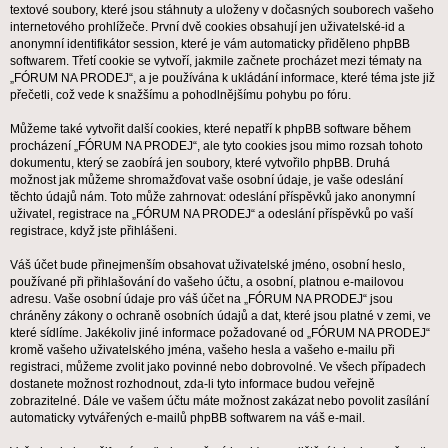
textové soubory, které jsou stáhnuty a uloženy v dočasných souborech vašeho
internetového prohlížeče. První dvě cookies obsahují jen uživatelské-id a
anonymní identifikátor session, které je vám automaticky přiděleno phpBB
softwarem. Třetí cookie se vytvoří, jakmile začnete procházet mezi tématy na
„FÓRUM NA PRODEJ“, a je používána k ukládání informace, které téma jste již
přečetli, což vede k snažšímu a pohodlnějšímu pohybu po fóru.
Můžeme také vytvořit další cookies, které nepatří k phpBB software během
procházení „FÓRUM NA PRODEJ“, ale tyto cookies jsou mimo rozsah tohoto
dokumentu, který se zaobírá jen soubory, které vytvořilo phpBB. Druhá
možnost jak můžeme shromažďovat vaše osobní údaje, je vaše odeslání
těchto údajů nám. Toto může zahrnovat: odeslání příspěvků jako anonymní
uživatel, registrace na „FÓRUM NA PRODEJ“ a odeslání příspěvků po vaší
registrace, když jste přihlášeni.
Váš účet bude přinejmenším obsahovat uživatelské jméno, osobní heslo,
používané při přihlašování do vašeho účtu, a osobní, platnou e-mailovou
adresu. Vaše osobní údaje pro váš účet na „FÓRUM NA PRODEJ“ jsou
chráněny zákony o ochraně osobních údajů a dat, které jsou platné v zemi, ve
které sídlíme. Jakékoliv jiné informace požadované od „FÓRUM NA PRODEJ“
kromě vašeho uživatelského jména, vašeho hesla a vašeho e-mailu při
registraci, můžeme zvolit jako povinné nebo dobrovolné. Ve všech případech
dostanete možnost rozhodnout, zda-li tyto informace budou veřejně
zobrazitelné. Dále ve vašem účtu máte možnost zakázat nebo povolit zasílání
automaticky vytvářených e-mailů phpBB softwarem na váš e-mail.