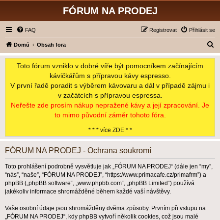
FÓRUM NA PRODEJ
FAQ
Registrovat
Přihlásit se
H
Domů
Obsah fora
l
Toto fórum vzniklo v dobré víře být pomocníkem začínajícím
e
kávičkářům s přípravou kávy espresso.
d
V první řadě poradit s výběrem kávovaru a dál v případě zájmu i
a
v začátcích s přípravou espressa.
t
Neřešte zde prosím nákup nepražené kávy a její zpracování. Je
to mimo původní záměr tohoto fóra.
* * * více ZDE * *
FÓRUM NA PRODEJ - Ochrana soukromí
Toto prohlášení podrobně vysvětluje jak „FÓRUM NA PRODEJ“ (dále jen “my”,
“nás”, “naše”, “FÓRUM NA PRODEJ”, “https://www.primacafe.cz/primafrm”) a
phpBB („phpBB software“, „www.phpbb.com“, „phpBB Limited“) používá
jakékoliv informace shromážděné během každé vaší návštěvy.
Vaše osobní údaje jsou shromážděny dvěma způsoby. Prvním při vstupu na
„FÓRUM NA PRODEJ“, kdy phpBB vytvoří několik cookies, což jsou malé