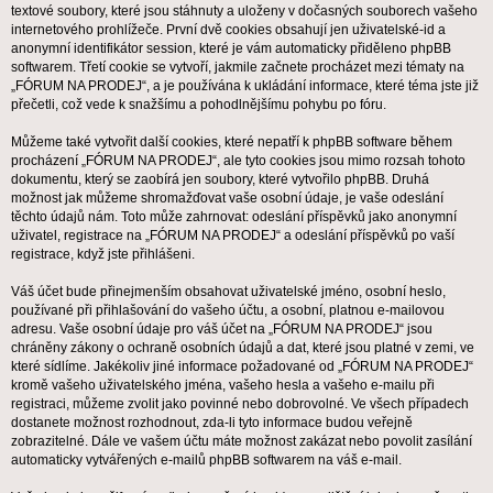
textové soubory, které jsou stáhnuty a uloženy v dočasných souborech vašeho
internetového prohlížeče. První dvě cookies obsahují jen uživatelské-id a
anonymní identifikátor session, které je vám automaticky přiděleno phpBB
softwarem. Třetí cookie se vytvoří, jakmile začnete procházet mezi tématy na
„FÓRUM NA PRODEJ“, a je používána k ukládání informace, které téma jste již
přečetli, což vede k snažšímu a pohodlnějšímu pohybu po fóru.
Můžeme také vytvořit další cookies, které nepatří k phpBB software během
procházení „FÓRUM NA PRODEJ“, ale tyto cookies jsou mimo rozsah tohoto
dokumentu, který se zaobírá jen soubory, které vytvořilo phpBB. Druhá
možnost jak můžeme shromažďovat vaše osobní údaje, je vaše odeslání
těchto údajů nám. Toto může zahrnovat: odeslání příspěvků jako anonymní
uživatel, registrace na „FÓRUM NA PRODEJ“ a odeslání příspěvků po vaší
registrace, když jste přihlášeni.
Váš účet bude přinejmenším obsahovat uživatelské jméno, osobní heslo,
používané při přihlašování do vašeho účtu, a osobní, platnou e-mailovou
adresu. Vaše osobní údaje pro váš účet na „FÓRUM NA PRODEJ“ jsou
chráněny zákony o ochraně osobních údajů a dat, které jsou platné v zemi, ve
které sídlíme. Jakékoliv jiné informace požadované od „FÓRUM NA PRODEJ“
kromě vašeho uživatelského jména, vašeho hesla a vašeho e-mailu při
registraci, můžeme zvolit jako povinné nebo dobrovolné. Ve všech případech
dostanete možnost rozhodnout, zda-li tyto informace budou veřejně
zobrazitelné. Dále ve vašem účtu máte možnost zakázat nebo povolit zasílání
automaticky vytvářených e-mailů phpBB softwarem na váš e-mail.