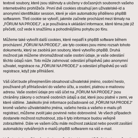
textové soubory, které jsou stáhnuty a uloženy v dočasných souborech vašeho
internetového prohlížeče. První dvě cookies obsahují jen uživatelské-id a
anonymní identifikátor session, které je vám automaticky přiděleno phpBB
softwarem. Třetí cookie se vytvoří, jakmile začnete procházet mezi tématy na
„FÓRUM NA PRODEJ“, a je používána k ukládání informace, které téma jste již
přečetli, což vede k snažšímu a pohodlnějšímu pohybu po fóru.
Můžeme také vytvořit další cookies, které nepatří k phpBB software během
procházení „FÓRUM NA PRODEJ“, ale tyto cookies jsou mimo rozsah tohoto
dokumentu, který se zaobírá jen soubory, které vytvořilo phpBB. Druhá
možnost jak můžeme shromažďovat vaše osobní údaje, je vaše odeslání
těchto údajů nám. Toto může zahrnovat: odeslání příspěvků jako anonymní
uživatel, registrace na „FÓRUM NA PRODEJ“ a odeslání příspěvků po vaší
registrace, když jste přihlášeni.
Váš účet bude přinejmenším obsahovat uživatelské jméno, osobní heslo,
používané při přihlašování do vašeho účtu, a osobní, platnou e-mailovou
adresu. Vaše osobní údaje pro váš účet na „FÓRUM NA PRODEJ“ jsou
chráněny zákony o ochraně osobních údajů a dat, které jsou platné v zemi, ve
které sídlíme. Jakékoliv jiné informace požadované od „FÓRUM NA PRODEJ“
kromě vašeho uživatelského jména, vašeho hesla a vašeho e-mailu při
registraci, můžeme zvolit jako povinné nebo dobrovolné. Ve všech případech
dostanete možnost rozhodnout, zda-li tyto informace budou veřejně
zobrazitelné. Dále ve vašem účtu máte možnost zakázat nebo povolit zasílání
automaticky vytvářených e-mailů phpBB softwarem na váš e-mail.