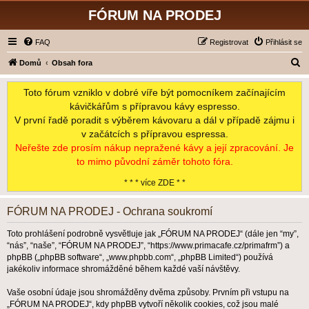
FÓRUM NA PRODEJ
FAQ
Registrovat
Přihlásit se
H
Domů
Obsah fora
l
Toto fórum vzniklo v dobré víře být pomocníkem začínajícím
e
kávičkářům s přípravou kávy espresso.
d
V první řadě poradit s výběrem kávovaru a dál v případě zájmu i
a
v začátcích s přípravou espressa.
t
Neřešte zde prosím nákup nepražené kávy a její zpracování. Je
to mimo původní záměr tohoto fóra.
* * * více ZDE * *
FÓRUM NA PRODEJ - Ochrana soukromí
Toto prohlášení podrobně vysvětluje jak „FÓRUM NA PRODEJ“ (dále jen “my”,
“nás”, “naše”, “FÓRUM NA PRODEJ”, “https://www.primacafe.cz/primafrm”) a
phpBB („phpBB software“, „www.phpbb.com“, „phpBB Limited“) používá
jakékoliv informace shromážděné během každé vaší návštěvy.
Vaše osobní údaje jsou shromážděny dvěma způsoby. Prvním při vstupu na
„FÓRUM NA PRODEJ“, kdy phpBB vytvoří několik cookies, což jsou malé