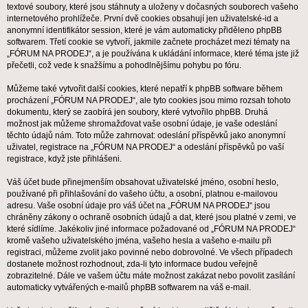
textové soubory, které jsou stáhnuty a uloženy v dočasných souborech vašeho
internetového prohlížeče. První dvě cookies obsahují jen uživatelské-id a
anonymní identifikátor session, které je vám automaticky přiděleno phpBB
softwarem. Třetí cookie se vytvoří, jakmile začnete procházet mezi tématy na
„FÓRUM NA PRODEJ“, a je používána k ukládání informace, které téma jste již
přečetli, což vede k snažšímu a pohodlnějšímu pohybu po fóru.
Můžeme také vytvořit další cookies, které nepatří k phpBB software během
procházení „FÓRUM NA PRODEJ“, ale tyto cookies jsou mimo rozsah tohoto
dokumentu, který se zaobírá jen soubory, které vytvořilo phpBB. Druhá
možnost jak můžeme shromažďovat vaše osobní údaje, je vaše odeslání
těchto údajů nám. Toto může zahrnovat: odeslání příspěvků jako anonymní
uživatel, registrace na „FÓRUM NA PRODEJ“ a odeslání příspěvků po vaší
registrace, když jste přihlášeni.
Váš účet bude přinejmenším obsahovat uživatelské jméno, osobní heslo,
používané při přihlašování do vašeho účtu, a osobní, platnou e-mailovou
adresu. Vaše osobní údaje pro váš účet na „FÓRUM NA PRODEJ“ jsou
chráněny zákony o ochraně osobních údajů a dat, které jsou platné v zemi, ve
které sídlíme. Jakékoliv jiné informace požadované od „FÓRUM NA PRODEJ“
kromě vašeho uživatelského jména, vašeho hesla a vašeho e-mailu při
registraci, můžeme zvolit jako povinné nebo dobrovolné. Ve všech případech
dostanete možnost rozhodnout, zda-li tyto informace budou veřejně
zobrazitelné. Dále ve vašem účtu máte možnost zakázat nebo povolit zasílání
automaticky vytvářených e-mailů phpBB softwarem na váš e-mail.