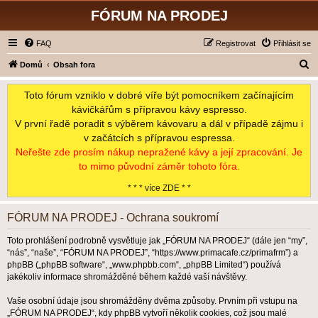
FÓRUM NA PRODEJ
FAQ
Registrovat
Přihlásit se
H
Domů
Obsah fora
l
Toto fórum vzniklo v dobré víře být pomocníkem začínajícím
e
kávičkářům s přípravou kávy espresso.
d
V první řadě poradit s výběrem kávovaru a dál v případě zájmu i
a
v začátcích s přípravou espressa.
t
Neřešte zde prosím nákup nepražené kávy a její zpracování. Je
to mimo původní záměr tohoto fóra.
* * * více ZDE * *
FÓRUM NA PRODEJ - Ochrana soukromí
Toto prohlášení podrobně vysvětluje jak „FÓRUM NA PRODEJ“ (dále jen “my”,
“nás”, “naše”, “FÓRUM NA PRODEJ”, “https://www.primacafe.cz/primafrm”) a
phpBB („phpBB software“, „www.phpbb.com“, „phpBB Limited“) používá
jakékoliv informace shromážděné během každé vaší návštěvy.
Vaše osobní údaje jsou shromážděny dvěma způsoby. Prvním při vstupu na
„FÓRUM NA PRODEJ“, kdy phpBB vytvoří několik cookies, což jsou malé