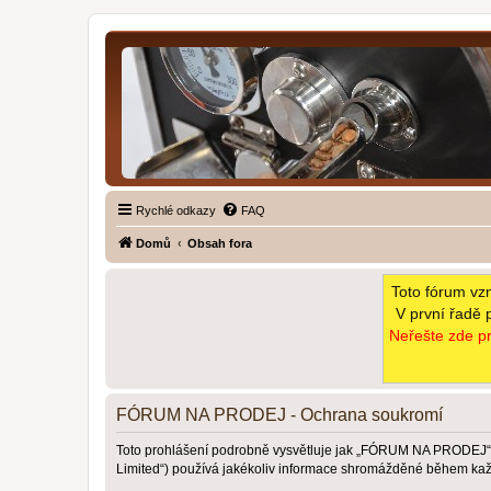
Rychlé odkazy
FAQ
Domů
Obsah fora
Toto fórum vz
V první řadě 
Neřešte zde pr
FÓRUM NA PRODEJ - Ochrana soukromí
Toto prohlášení podrobně vysvětluje jak „FÓRUM NA PRODEJ“ (
Limited“) používá jakékoliv informace shromážděné během kaž