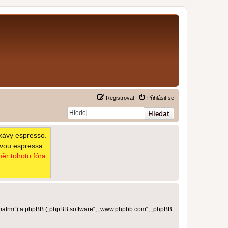
Registrovat
Přihlásit se
Hledat
kávy espresso.
avou espressa.
ěr tohoto fóra.
imafrm”) a phpBB („phpBB software“, „www.phpbb.com“, „phpBB