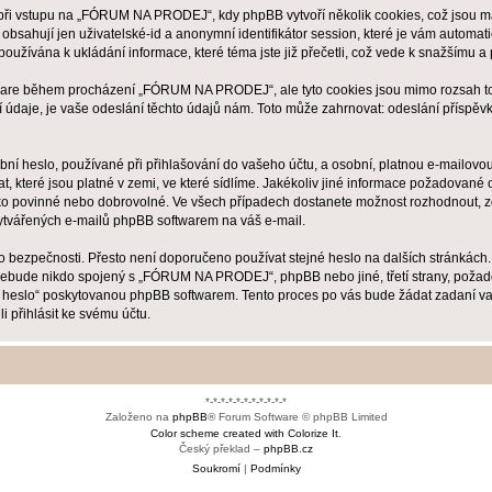
i vstupu na „FÓRUM NA PRODEJ“, kdy phpBB vytvoří několik cookies, což jsou mal
bsahují jen uživatelské-id a anonymní identifikátor session, které je vám automati
žívána k ukládání informace, které téma jste již přečetli, což vede k snažšímu a
tware během procházení „FÓRUM NA PRODEJ“, ale tyto cookies jsou mimo rozsah toho
daje, je vaše odeslání těchto údajů nám. Toto může zahrnovat: odeslání příspě
ní heslo, používané při přihlašování do vašeho účtu, a osobní, platnou e-mailov
, které jsou platné v zemi, ve které sídlíme. Jakékoliv jiné informace požadov
ako povinné nebo dobrovolné. Ve všech případech dostanete možnost rozhodnout, zd
vytvářených e-mailů phpBB softwarem na váš e-mail.
ho bezpečnosti. Přesto není doporučeno používat stejné heslo na dalších stránkác
nebude nikdo spojený s „FÓRUM NA PRODEJ“, phpBB nebo jiné, třetí strany, požado
é heslo“ poskytovanou phpBB softwarem. Tento proces po vás bude žádat zadaní v
 přihlásit ke svému účtu.
*-*-*-*-*-*-*-*-*-*-*
Založeno na
phpBB
® Forum Software © phpBB Limited
Color scheme created with Colorize It
.
Český překlad –
phpBB.cz
Soukromí
|
Podmínky