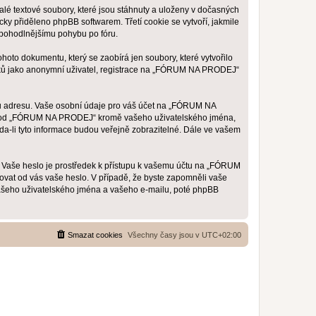
é textové soubory, které jsou stáhnuty a uloženy v dočasných
cky přiděleno phpBB softwarem. Třetí cookie se vytvoří, jakmile
 pohodlnějšímu pohybu po fóru.
to dokumentu, který se zaobírá jen soubory, které vytvořilo
vků jako anonymní uživatel, registrace na „FÓRUM NA PRODEJ“
ou adresu. Vaše osobní údaje pro váš účet na „FÓRUM NA
ané od „FÓRUM NA PRODEJ“ kromě vašeho uživatelského jména,
a-li tyto informace budou veřejně zobrazitelné. Dále ve vašem
h. Vaše heslo je prostředek k přístupu k vašemu účtu na „FÓRUM
vat od vás vaše heslo. V případě, že byste zapomněli vaše
ašeho uživatelského jména a vašeho e-mailu, poté phpBB
Smazat cookies
Všechny časy jsou v
UTC+02:00