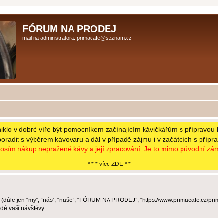
FÓRUM NA PRODEJ
mail na administrátora: primacafe@seznam.cz
niklo v dobré víře být pomocníkem začínajícím kávičkářům s přípravou 
poradit s výběrem kávovaru a dál v případě zájmu i v začátcích s přípr
osím nákup nepražené kávy a její zpracování. Je to mimo původní zám
* * * více ZDE * *
dále jen “my”, “nás”, “naše”, “FÓRUM NA PRODEJ”, “https://www.primacafe.cz/pr
dé vaší návštěvy.