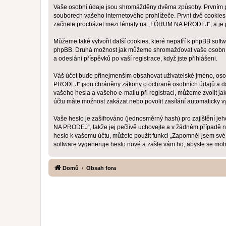
Vaše osobní údaje jsou shromážděny dvěma způsoby. Prvním př
souborech vašeho internetového prohlížeče. První dvě cookies o
začnete procházet mezi tématy na „FÓRUM NA PRODEJ“, a je pou
Můžeme také vytvořit další cookies, které nepatří k phpBB sof
phpBB. Druhá možnost jak můžeme shromažďovat vaše osobní ú
a odeslání příspěvků po vaší registrace, když jste přihlášeni.
Váš účet bude přinejmenším obsahovat uživatelské jméno, osob
PRODEJ“ jsou chráněny zákony o ochraně osobních údajů a dat
vašeho hesla a vašeho e-mailu při registraci, můžeme zvolit j
účtu máte možnost zakázat nebo povolit zasílání automaticky 
Vaše heslo je zašifrováno (jednosměrný hash) pro zajištění je
NA PRODEJ“, takže jej pečlivě uchovejte a v žádném případě 
heslo k vašemu účtu, můžete použít funkci „Zapomněl jsem sv
software vygeneruje heslo nové a zašle vám ho, abyste se mohli
Domů
Obsah fora