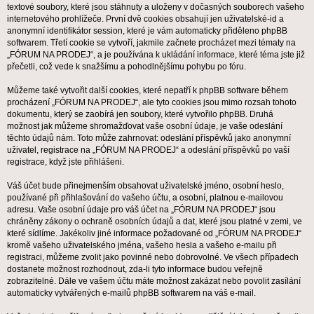
textové soubory, které jsou stáhnuty a uloženy v dočasných souborech vašeho
internetového prohlížeče. První dvě cookies obsahují jen uživatelské-id a
anonymní identifikátor session, které je vám automaticky přiděleno phpBB
softwarem. Třetí cookie se vytvoří, jakmile začnete procházet mezi tématy na
„FÓRUM NA PRODEJ“, a je používána k ukládání informace, které téma jste již
přečetli, což vede k snažšímu a pohodlnějšímu pohybu po fóru.
Můžeme také vytvořit další cookies, které nepatří k phpBB software během
procházení „FÓRUM NA PRODEJ“, ale tyto cookies jsou mimo rozsah tohoto
dokumentu, který se zaobírá jen soubory, které vytvořilo phpBB. Druhá
možnost jak můžeme shromažďovat vaše osobní údaje, je vaše odeslání
těchto údajů nám. Toto může zahrnovat: odeslání příspěvků jako anonymní
uživatel, registrace na „FÓRUM NA PRODEJ“ a odeslání příspěvků po vaší
registrace, když jste přihlášeni.
Váš účet bude přinejmenším obsahovat uživatelské jméno, osobní heslo,
používané při přihlašování do vašeho účtu, a osobní, platnou e-mailovou
adresu. Vaše osobní údaje pro váš účet na „FÓRUM NA PRODEJ“ jsou
chráněny zákony o ochraně osobních údajů a dat, které jsou platné v zemi, ve
které sídlíme. Jakékoliv jiné informace požadované od „FÓRUM NA PRODEJ“
kromě vašeho uživatelského jména, vašeho hesla a vašeho e-mailu při
registraci, můžeme zvolit jako povinné nebo dobrovolné. Ve všech případech
dostanete možnost rozhodnout, zda-li tyto informace budou veřejně
zobrazitelné. Dále ve vašem účtu máte možnost zakázat nebo povolit zasílání
automaticky vytvářených e-mailů phpBB softwarem na váš e-mail.