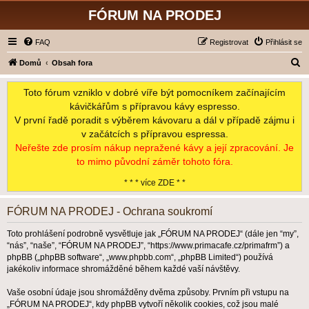
FÓRUM NA PRODEJ
FAQ
Registrovat
Přihlásit se
H
Domů
Obsah fora
l
Toto fórum vzniklo v dobré víře být pomocníkem začínajícím
e
kávičkářům s přípravou kávy espresso.
d
V první řadě poradit s výběrem kávovaru a dál v případě zájmu i
a
v začátcích s přípravou espressa.
t
Neřešte zde prosím nákup nepražené kávy a její zpracování. Je
to mimo původní záměr tohoto fóra.
* * * více ZDE * *
FÓRUM NA PRODEJ - Ochrana soukromí
Toto prohlášení podrobně vysvětluje jak „FÓRUM NA PRODEJ“ (dále jen “my”,
“nás”, “naše”, “FÓRUM NA PRODEJ”, “https://www.primacafe.cz/primafrm”) a
phpBB („phpBB software“, „www.phpbb.com“, „phpBB Limited“) používá
jakékoliv informace shromážděné během každé vaší návštěvy.
Vaše osobní údaje jsou shromážděny dvěma způsoby. Prvním při vstupu na
„FÓRUM NA PRODEJ“, kdy phpBB vytvoří několik cookies, což jsou malé