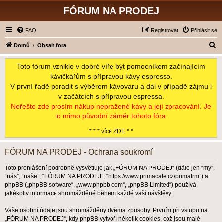
FÓRUM NA PRODEJ
FAQ
Registrovat
Přihlásit se
H
Domů
Obsah fora
l
Toto fórum vzniklo v dobré víře být pomocníkem začínajícím
e
kávičkářům s přípravou kávy espresso.
d
V první řadě poradit s výběrem kávovaru a dál v případě zájmu i
a
v začátcích s přípravou espressa.
t
Neřešte zde prosím nákup nepražené kávy a její zpracování. Je
to mimo původní záměr tohoto fóra.
* * * více ZDE * *
FÓRUM NA PRODEJ - Ochrana soukromí
Toto prohlášení podrobně vysvětluje jak „FÓRUM NA PRODEJ“ (dále jen “my”,
“nás”, “naše”, “FÓRUM NA PRODEJ”, “https://www.primacafe.cz/primafrm”) a
phpBB („phpBB software“, „www.phpbb.com“, „phpBB Limited“) používá
jakékoliv informace shromážděné během každé vaší návštěvy.
Vaše osobní údaje jsou shromážděny dvěma způsoby. Prvním při vstupu na
„FÓRUM NA PRODEJ“, kdy phpBB vytvoří několik cookies, což jsou malé