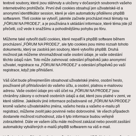
textové soubory, které jsou stáhnuty a uloženy v dočasných souborech vašeho
internetového prohlížeče. První dvě cookies obsahují jen uživatelské-id a
anonymní identifikátor session, které je vám automaticky přiděleno phpBB
softwarem. Třetí cookie se vytvoří, jakmile začnete procházet mezi tématy na
„FÓRUM NA PRODEJ“, a je používána k ukládání informace, které téma jste již
přečetli, což vede k snažšímu a pohodlnějšímu pohybu po fóru.
Můžeme také vytvořit další cookies, které nepatří k phpBB software během
procházení „FÓRUM NA PRODEJ“, ale tyto cookies jsou mimo rozsah tohoto
dokumentu, který se zaobírá jen soubory, které vytvořilo phpBB. Druhá
možnost jak můžeme shromažďovat vaše osobní údaje, je vaše odeslání
těchto údajů nám. Toto může zahrnovat: odeslání příspěvků jako anonymní
uživatel, registrace na „FÓRUM NA PRODEJ“ a odeslání příspěvků po vaší
registrace, když jste přihlášeni.
Váš účet bude přinejmenším obsahovat uživatelské jméno, osobní heslo,
používané při přihlašování do vašeho účtu, a osobní, platnou e-mailovou
adresu. Vaše osobní údaje pro váš účet na „FÓRUM NA PRODEJ“ jsou
chráněny zákony o ochraně osobních údajů a dat, které jsou platné v zemi, ve
které sídlíme. Jakékoliv jiné informace požadované od „FÓRUM NA PRODEJ“
kromě vašeho uživatelského jména, vašeho hesla a vašeho e-mailu při
registraci, můžeme zvolit jako povinné nebo dobrovolné. Ve všech případech
dostanete možnost rozhodnout, zda-li tyto informace budou veřejně
zobrazitelné. Dále ve vašem účtu máte možnost zakázat nebo povolit zasílání
automaticky vytvářených e-mailů phpBB softwarem na váš e-mail.