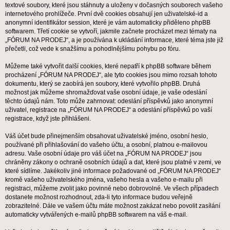
textové soubory, které jsou stáhnuty a uloženy v dočasných souborech vašeho
internetového prohlížeče. První dvě cookies obsahují jen uživatelské-id a
anonymní identifikátor session, které je vám automaticky přiděleno phpBB
softwarem. Třetí cookie se vytvoří, jakmile začnete procházet mezi tématy na
„FÓRUM NA PRODEJ“, a je používána k ukládání informace, které téma jste již
přečetli, což vede k snažšímu a pohodlnějšímu pohybu po fóru.
Můžeme také vytvořit další cookies, které nepatří k phpBB software během
procházení „FÓRUM NA PRODEJ“, ale tyto cookies jsou mimo rozsah tohoto
dokumentu, který se zaobírá jen soubory, které vytvořilo phpBB. Druhá
možnost jak můžeme shromažďovat vaše osobní údaje, je vaše odeslání
těchto údajů nám. Toto může zahrnovat: odeslání příspěvků jako anonymní
uživatel, registrace na „FÓRUM NA PRODEJ“ a odeslání příspěvků po vaší
registrace, když jste přihlášeni.
Váš účet bude přinejmenším obsahovat uživatelské jméno, osobní heslo,
používané při přihlašování do vašeho účtu, a osobní, platnou e-mailovou
adresu. Vaše osobní údaje pro váš účet na „FÓRUM NA PRODEJ“ jsou
chráněny zákony o ochraně osobních údajů a dat, které jsou platné v zemi, ve
které sídlíme. Jakékoliv jiné informace požadované od „FÓRUM NA PRODEJ“
kromě vašeho uživatelského jména, vašeho hesla a vašeho e-mailu při
registraci, můžeme zvolit jako povinné nebo dobrovolné. Ve všech případech
dostanete možnost rozhodnout, zda-li tyto informace budou veřejně
zobrazitelné. Dále ve vašem účtu máte možnost zakázat nebo povolit zasílání
automaticky vytvářených e-mailů phpBB softwarem na váš e-mail.