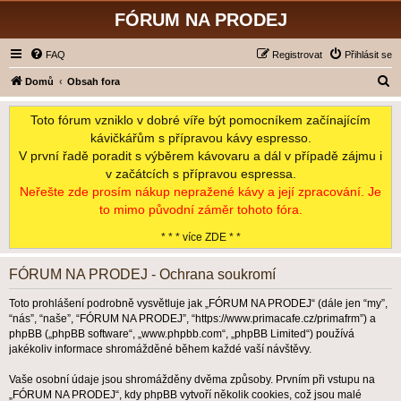
FÓRUM NA PRODEJ
FAQ
Registrovat
Přihlásit se
H
Domů
Obsah fora
l
Toto fórum vzniklo v dobré víře být pomocníkem začínajícím
e
kávičkářům s přípravou kávy espresso.
d
V první řadě poradit s výběrem kávovaru a dál v případě zájmu i
a
v začátcích s přípravou espressa.
t
Neřešte zde prosím nákup nepražené kávy a její zpracování. Je
to mimo původní záměr tohoto fóra.
* * * více ZDE * *
FÓRUM NA PRODEJ - Ochrana soukromí
Toto prohlášení podrobně vysvětluje jak „FÓRUM NA PRODEJ“ (dále jen “my”,
“nás”, “naše”, “FÓRUM NA PRODEJ”, “https://www.primacafe.cz/primafrm”) a
phpBB („phpBB software“, „www.phpbb.com“, „phpBB Limited“) používá
jakékoliv informace shromážděné během každé vaší návštěvy.
Vaše osobní údaje jsou shromážděny dvěma způsoby. Prvním při vstupu na
„FÓRUM NA PRODEJ“, kdy phpBB vytvoří několik cookies, což jsou malé