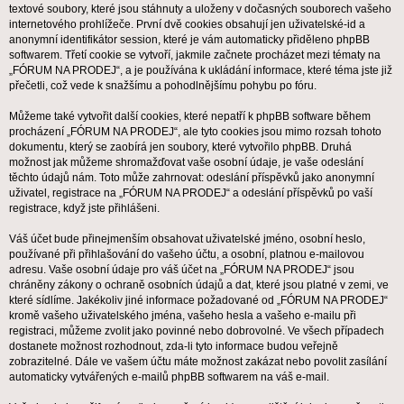
textové soubory, které jsou stáhnuty a uloženy v dočasných souborech vašeho
internetového prohlížeče. První dvě cookies obsahují jen uživatelské-id a
anonymní identifikátor session, které je vám automaticky přiděleno phpBB
softwarem. Třetí cookie se vytvoří, jakmile začnete procházet mezi tématy na
„FÓRUM NA PRODEJ“, a je používána k ukládání informace, které téma jste již
přečetli, což vede k snažšímu a pohodlnějšímu pohybu po fóru.
Můžeme také vytvořit další cookies, které nepatří k phpBB software během
procházení „FÓRUM NA PRODEJ“, ale tyto cookies jsou mimo rozsah tohoto
dokumentu, který se zaobírá jen soubory, které vytvořilo phpBB. Druhá
možnost jak můžeme shromažďovat vaše osobní údaje, je vaše odeslání
těchto údajů nám. Toto může zahrnovat: odeslání příspěvků jako anonymní
uživatel, registrace na „FÓRUM NA PRODEJ“ a odeslání příspěvků po vaší
registrace, když jste přihlášeni.
Váš účet bude přinejmenším obsahovat uživatelské jméno, osobní heslo,
používané při přihlašování do vašeho účtu, a osobní, platnou e-mailovou
adresu. Vaše osobní údaje pro váš účet na „FÓRUM NA PRODEJ“ jsou
chráněny zákony o ochraně osobních údajů a dat, které jsou platné v zemi, ve
které sídlíme. Jakékoliv jiné informace požadované od „FÓRUM NA PRODEJ“
kromě vašeho uživatelského jména, vašeho hesla a vašeho e-mailu při
registraci, můžeme zvolit jako povinné nebo dobrovolné. Ve všech případech
dostanete možnost rozhodnout, zda-li tyto informace budou veřejně
zobrazitelné. Dále ve vašem účtu máte možnost zakázat nebo povolit zasílání
automaticky vytvářených e-mailů phpBB softwarem na váš e-mail.