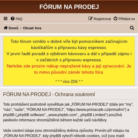
FÓRUM NA PRODEJ
FAQ
Registrovat
Přihlásit se
H
Domů
Obsah fora
l
Toto fórum vzniklo v dobré víře být pomocníkem začínajícím
e
kávičkářům s přípravou kávy espresso.
d
V první řadě poradit s výběrem kávovaru a dál v případě zájmu i
a
v začátcích s přípravou espressa.
t
Neřešte zde prosím nákup nepražené kávy a její zpracování. Je
to mimo původní záměr tohoto fóra.
* * * více ZDE * *
FÓRUM NA PRODEJ - Ochrana soukromí
Toto prohlášení podrobně vysvětluje jak „FÓRUM NA PRODEJ“ (dále jen “my”,
“nás”, “naše”, “FÓRUM NA PRODEJ”, “https://www.primacafe.cz/primafrm”) a
phpBB („phpBB software“, „www.phpbb.com“, „phpBB Limited“) používá
jakékoliv informace shromážděné během každé vaší návštěvy.
Vaše osobní údaje jsou shromážděny dvěma způsoby. Prvním při vstupu na
„FÓRUM NA PRODEJ“, kdy phpBB vytvoří několik cookies, což jsou malé