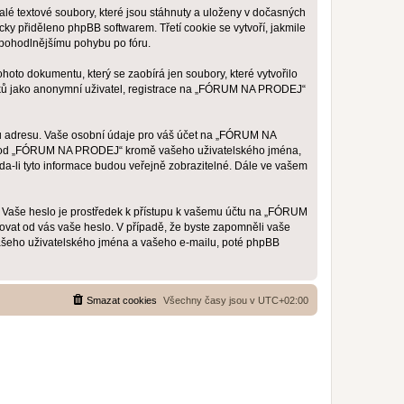
é textové soubory, které jsou stáhnuty a uloženy v dočasných
cky přiděleno phpBB softwarem. Třetí cookie se vytvoří, jakmile
 pohodlnějšímu pohybu po fóru.
to dokumentu, který se zaobírá jen soubory, které vytvořilo
vků jako anonymní uživatel, registrace na „FÓRUM NA PRODEJ“
ou adresu. Vaše osobní údaje pro váš účet na „FÓRUM NA
ané od „FÓRUM NA PRODEJ“ kromě vašeho uživatelského jména,
a-li tyto informace budou veřejně zobrazitelné. Dále ve vašem
h. Vaše heslo je prostředek k přístupu k vašemu účtu na „FÓRUM
vat od vás vaše heslo. V případě, že byste zapomněli vaše
ašeho uživatelského jména a vašeho e-mailu, poté phpBB
Smazat cookies
Všechny časy jsou v
UTC+02:00