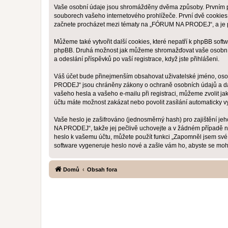
Vaše osobní údaje jsou shromážděny dvěma způsoby. Prvním př
souborech vašeho internetového prohlížeče. První dvě cookies o
začnete procházet mezi tématy na „FÓRUM NA PRODEJ“, a je pou
Můžeme také vytvořit další cookies, které nepatří k phpBB sof
phpBB. Druhá možnost jak můžeme shromažďovat vaše osobní ú
a odeslání příspěvků po vaší registrace, když jste přihlášeni.
Váš účet bude přinejmenším obsahovat uživatelské jméno, osob
PRODEJ“ jsou chráněny zákony o ochraně osobních údajů a dat
vašeho hesla a vašeho e-mailu při registraci, můžeme zvolit j
účtu máte možnost zakázat nebo povolit zasílání automaticky 
Vaše heslo je zašifrováno (jednosměrný hash) pro zajištění je
NA PRODEJ“, takže jej pečlivě uchovejte a v žádném případě 
heslo k vašemu účtu, můžete použít funkci „Zapomněl jsem sv
software vygeneruje heslo nové a zašle vám ho, abyste se mohli
Domů
Obsah fora