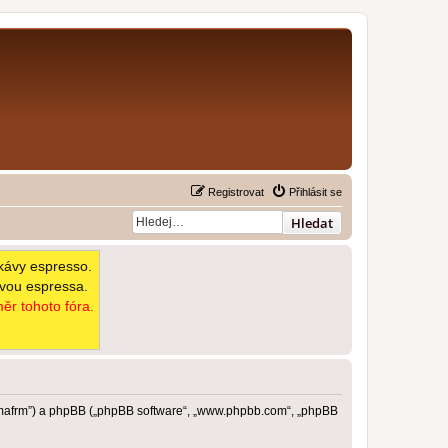
Registrovat
Přihlásit se
Hledat
kávy espresso.
avou espressa.
ěr tohoto fóra.
imafrm”) a phpBB („phpBB software“, „www.phpbb.com“, „phpBB