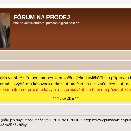
FÓRUM NA PRODEJ
mail na administrátora: primacafe@seznam.cz
niklo v dobré víře být pomocníkem začínajícím kávičkářům s přípravou 
poradit s výběrem kávovaru a dál v případě zájmu i v začátcích s přípr
osím nákup nepražené kávy a její zpracování. Je to mimo původní zám
* * * více ZDE * *
dále jen “my”, “nás”, “naše”, “FÓRUM NA PRODEJ”, “https://www.primacafe.cz/pr
dé vaší návštěvy.