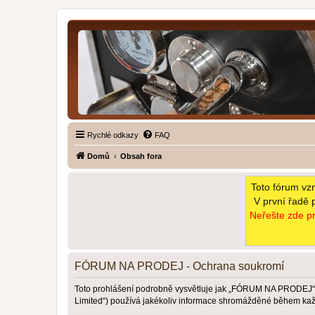
Rychlé odkazy
FAQ
Domů
Obsah fora
Toto fórum vz
V první řadě 
Neřešte zde pr
FÓRUM NA PRODEJ - Ochrana soukromí
Toto prohlášení podrobně vysvětluje jak „FÓRUM NA PRODEJ“ (
Limited“) používá jakékoliv informace shromážděné během kaž