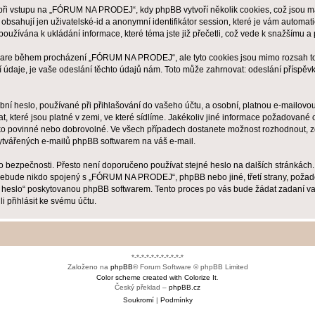
i vstupu na „FÓRUM NA PRODEJ“, kdy phpBB vytvoří několik cookies, což jsou mal
bsahují jen uživatelské-id a anonymní identifikátor session, které je vám automati
žívána k ukládání informace, které téma jste již přečetli, což vede k snažšímu a
tware během procházení „FÓRUM NA PRODEJ“, ale tyto cookies jsou mimo rozsah toho
daje, je vaše odeslání těchto údajů nám. Toto může zahrnovat: odeslání příspě
ní heslo, používané při přihlašování do vašeho účtu, a osobní, platnou e-mailov
, které jsou platné v zemi, ve které sídlíme. Jakékoliv jiné informace požadov
ako povinné nebo dobrovolné. Ve všech případech dostanete možnost rozhodnout, zd
vytvářených e-mailů phpBB softwarem na váš e-mail.
ho bezpečnosti. Přesto není doporučeno používat stejné heslo na dalších stránkác
nebude nikdo spojený s „FÓRUM NA PRODEJ“, phpBB nebo jiné, třetí strany, požado
é heslo“ poskytovanou phpBB softwarem. Tento proces po vás bude žádat zadaní v
 přihlásit ke svému účtu.
*-*-*-*-*-*-*-*-*-*-*
Založeno na
phpBB
® Forum Software © phpBB Limited
Color scheme created with Colorize It
.
Český překlad –
phpBB.cz
Soukromí
|
Podmínky