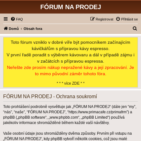
FÓRUM NA PRODEJ
FAQ
Registrovat
Přihlásit se
H
Domů
Obsah fora
l
Toto fórum vzniklo v dobré víře být pomocníkem začínajícím
e
kávičkářům s přípravou kávy espresso.
d
V první řadě poradit s výběrem kávovaru a dál v případě zájmu i
a
v začátcích s přípravou espressa.
t
Neřešte zde prosím nákup nepražené kávy a její zpracování. Je
to mimo původní záměr tohoto fóra.
* * * více ZDE * *
FÓRUM NA PRODEJ - Ochrana soukromí
Toto prohlášení podrobně vysvětluje jak „FÓRUM NA PRODEJ“ (dále jen “my”,
“nás”, “naše”, “FÓRUM NA PRODEJ”, “https://www.primacafe.cz/primafrm”) a
phpBB („phpBB software“, „www.phpbb.com“, „phpBB Limited“) používá
jakékoliv informace shromážděné během každé vaší návštěvy.
Vaše osobní údaje jsou shromážděny dvěma způsoby. Prvním při vstupu na
„FÓRUM NA PRODEJ“, kdy phpBB vytvoří několik cookies, což jsou malé