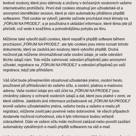
textové soubory, které jsou stáhnuty a uloženy v dočasných souborech vašeho
internetového prohlížeče. První dvě cookies obsahují jen uživatelské-id a
anonymní identifikátor session, které je vám automaticky přiděleno phpBB
softwarem. Třetí cookie se vytvoří, jakmile začnete procházet mezi tématy na
„FÓRUM NA PRODEJ“, a je používána k ukládání informace, které téma jste již
přečetli, což vede k snažšímu a pohodlnějšímu pohybu po fóru.
Můžeme také vytvořit další cookies, které nepatří k phpBB software během
procházení „FÓRUM NA PRODEJ“, ale tyto cookies jsou mimo rozsah tohoto
dokumentu, který se zaobírá jen soubory, které vytvořilo phpBB. Druhá
možnost jak můžeme shromažďovat vaše osobní údaje, je vaše odeslání
těchto údajů nám. Toto může zahrnovat: odeslání příspěvků jako anonymní
uživatel, registrace na „FÓRUM NA PRODEJ“ a odeslání příspěvků po vaší
registrace, když jste přihlášeni.
Váš účet bude přinejmenším obsahovat uživatelské jméno, osobní heslo,
používané při přihlašování do vašeho účtu, a osobní, platnou e-mailovou
adresu. Vaše osobní údaje pro váš účet na „FÓRUM NA PRODEJ“ jsou
chráněny zákony o ochraně osobních údajů a dat, které jsou platné v zemi, ve
které sídlíme. Jakékoliv jiné informace požadované od „FÓRUM NA PRODEJ“
kromě vašeho uživatelského jména, vašeho hesla a vašeho e-mailu při
registraci, můžeme zvolit jako povinné nebo dobrovolné. Ve všech případech
dostanete možnost rozhodnout, zda-li tyto informace budou veřejně
zobrazitelné. Dále ve vašem účtu máte možnost zakázat nebo povolit zasílání
automaticky vytvářených e-mailů phpBB softwarem na váš e-mail.