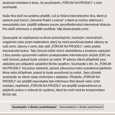
sledovat vzhledem k tomu, že používáním „FÓRUM NA PRODEJ“ s nimi
souhlasíte.
Naše fóra beží na systému phpBB, což je řešení internetového fóra, které je
vydané pod licencí „
General Public License
“ a které je možno stáhnout z
www.phpbb.com
. phpBB software pouze zprostředkovává internetové diskuze.
Pro další informace o phpBB navštivte:
http://www.phpbb.com/
.
Zavazujete se nepřispívat na fórum pohoršujícím, hanlivým, nevhodným,
vulgárním nebo jiným materiálem, který by mohl porušovat platné zákony ve
vaší zemi, zákony v zemi, kde sídlí „FÓRUM NA PRODEJ“, nebo platné
mezinárodní právo. Tato činnost může vést k okamžitému a trvalému vykázání
z fóra a/nebo upozornění vašeho poskytovatele internetových služeb (ISP) na
vaši činnost, pokud bude uznáno za nutné. IP adresy všech příspěvků jsou
ukládány pro případné uplatnění těchto opatření. Souhlasíte s tím, že „FÓRUM
NA PRODEJ“ má právo odstranit, upravit, přesunout nebo uzamknout jakékoliv
téma nebo příspěvek, pokud to bude považovat za nutné. Jako uživatel
souhlasíte se všemi údaji uloženými v databázi. Přestože „FÓRUM NA
PRODEJ“ ani phpBB neposkytne tyto informace třetí straně nebo cizím
osobám, nepřebírá „FÓRUM NA PRODEJ“ ani phpBB zodpovědnost za
jakýkoliv pokus o vniknutí do systému, který by mohl vést ke kompromitaci
těchto dat.