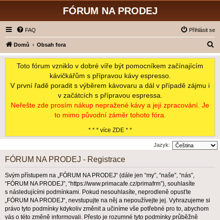
FÓRUM NA PRODEJ
FAQ
Přihlásit se
H
Domů
Obsah fora
l
Toto fórum vzniklo v dobré víře být pomocníkem začínajícím
e
kávičkářům s přípravou kávy espresso.
d
V první řadě poradit s výběrem kávovaru a dál v případě zájmu i
a
v začátcích s přípravou espressa.
t
Neřešte zde prosím nákup nepražené kávy a její zpracování. Je
to mimo původní záměr tohoto fóra.
* * * více ZDE * *
Jazyk:
FÓRUM NA PRODEJ - Registrace
Svým přístupem na „FÓRUM NA PRODEJ“ (dále jen “my”, “naše”, “nás”,
“FÓRUM NA PRODEJ”, “https://www.primacafe.cz/primafrm”), souhlasíte
s následujícími podmínkami. Pokud nesouhlasíte, neprodleně opusťte
„FÓRUM NA PRODEJ“, nevstupujte na něj a nepoužívejte jej. Vyhrazujeme si
právo tyto podmínky kdykoliv změnit a učiníme vše potřebné pro to, abychom
vás o této změně informovali. Přesto je rozumné tyto podmínky průběžně