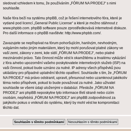
sledovat vzhledem k tomu, že používáním „FÓRUM NA PRODEJ“ s nimi
souhlasíte.
Naše fóra beží na systému phpBB, což je řešení internetového fóra, které je
vydané pod licencí „
General Public License
“ a které je možno stáhnout z
www.phpbb.com
. phpBB software pouze zprostředkovává internetové diskuze.
Pro další informace o phpBB navštivte:
http://www.phpbb.com/
.
Zavazujete se nepřispívat na fórum pohoršujícím, hanlivým, nevhodným,
vulgárním nebo jiným materiálem, který by mohl porušovat platné zákony ve
vaší zemi, zákony v zemi, kde sídlí „FÓRUM NA PRODEJ“, nebo platné
mezinárodní právo. Tato činnost může vést k okamžitému a trvalému vykázání
z fóra a/nebo upozornění vašeho poskytovatele internetových služeb (ISP) na
vaši činnost, pokud bude uznáno za nutné. IP adresy všech příspěvků jsou
ukládány pro případné uplatnění těchto opatření. Souhlasíte s tím, že „FÓRUM
NA PRODEJ“ má právo odstranit, upravit, přesunout nebo uzamknout jakékoliv
téma nebo příspěvek, pokud to bude považovat za nutné. Jako uživatel
souhlasíte se všemi údaji uloženými v databázi. Přestože „FÓRUM NA
PRODEJ“ ani phpBB neposkytne tyto informace třetí straně nebo cizím
osobám, nepřebírá „FÓRUM NA PRODEJ“ ani phpBB zodpovědnost za
jakýkoliv pokus o vniknutí do systému, který by mohl vést ke kompromitaci
těchto dat.