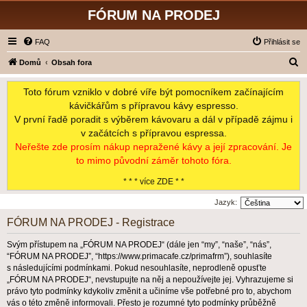
FÓRUM NA PRODEJ
FAQ
Přihlásit se
H
Domů
Obsah fora
l
Toto fórum vzniklo v dobré víře být pomocníkem začínajícím
e
kávičkářům s přípravou kávy espresso.
d
V první řadě poradit s výběrem kávovaru a dál v případě zájmu i
a
v začátcích s přípravou espressa.
t
Neřešte zde prosím nákup nepražené kávy a její zpracování. Je
to mimo původní záměr tohoto fóra.
* * * více ZDE * *
Jazyk:
FÓRUM NA PRODEJ - Registrace
Svým přístupem na „FÓRUM NA PRODEJ“ (dále jen “my”, “naše”, “nás”,
“FÓRUM NA PRODEJ”, “https://www.primacafe.cz/primafrm”), souhlasíte
s následujícími podmínkami. Pokud nesouhlasíte, neprodleně opusťte
„FÓRUM NA PRODEJ“, nevstupujte na něj a nepoužívejte jej. Vyhrazujeme si
právo tyto podmínky kdykoliv změnit a učiníme vše potřebné pro to, abychom
vás o této změně informovali. Přesto je rozumné tyto podmínky průběžně