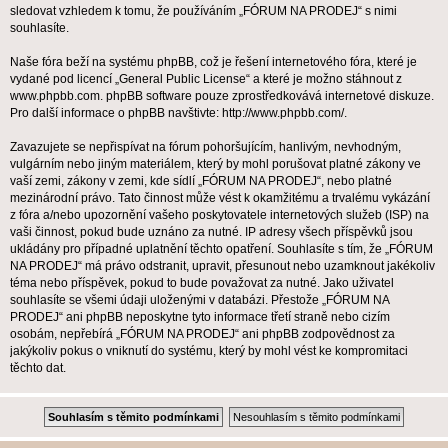
sledovat vzhledem k tomu, že používáním „FÓRUM NA PRODEJ“ s nimi
souhlasíte.
Naše fóra beží na systému phpBB, což je řešení internetového fóra, které je
vydané pod licencí „
General Public License
“ a které je možno stáhnout z
www.phpbb.com
. phpBB software pouze zprostředkovává internetové diskuze.
Pro další informace o phpBB navštivte:
http://www.phpbb.com/
.
Zavazujete se nepřispívat na fórum pohoršujícím, hanlivým, nevhodným,
vulgárním nebo jiným materiálem, který by mohl porušovat platné zákony ve
vaší zemi, zákony v zemi, kde sídlí „FÓRUM NA PRODEJ“, nebo platné
mezinárodní právo. Tato činnost může vést k okamžitému a trvalému vykázání
z fóra a/nebo upozornění vašeho poskytovatele internetových služeb (ISP) na
vaši činnost, pokud bude uznáno za nutné. IP adresy všech příspěvků jsou
ukládány pro případné uplatnění těchto opatření. Souhlasíte s tím, že „FÓRUM
NA PRODEJ“ má právo odstranit, upravit, přesunout nebo uzamknout jakékoliv
téma nebo příspěvek, pokud to bude považovat za nutné. Jako uživatel
souhlasíte se všemi údaji uloženými v databázi. Přestože „FÓRUM NA
PRODEJ“ ani phpBB neposkytne tyto informace třetí straně nebo cizím
osobám, nepřebírá „FÓRUM NA PRODEJ“ ani phpBB zodpovědnost za
jakýkoliv pokus o vniknutí do systému, který by mohl vést ke kompromitaci
těchto dat.