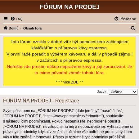
FÓRUM NA PRODEJ
FAQ
Přihlásit se
H
Domů
Obsah fora
l
Toto fórum vzniklo v dobré víře být pomocníkem začínajícím
e
kávičkářům s přípravou kávy espresso.
d
V první řadě poradit s výběrem kávovaru a dál v případě zájmu i
a
v začátcích s přípravou espressa.
t
Neřešte zde prosím nákup nepražené kávy a její zpracování. Je
to mimo původní záměr tohoto fóra.
* * * více ZDE * *
Jazyk:
FÓRUM NA PRODEJ - Registrace
Svým přístupem na „FÓRUM NA PRODEJ“ (dále jen “my”, “naše”, “nás”,
“FÓRUM NA PRODEJ”, “https://www.primacafe.cz/primafrm”), souhlasíte
s následujícími podmínkami. Pokud nesouhlasíte, neprodleně opusťte
„FÓRUM NA PRODEJ“, nevstupujte na něj a nepoužívejte jej. Vyhrazujeme si
právo tyto podmínky kdykoliv změnit a učiníme vše potřebné pro to, abychom
vás o této změně informovali. Přesto je rozumné tyto podmínky průběžně