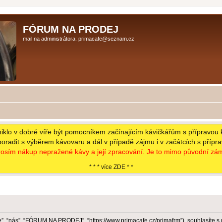
FÓRUM NA PRODEJ
mail na administrátora: primacafe@seznam.cz
niklo v dobré víře být pomocníkem začínajícím kávičkářům s přípravou 
poradit s výběrem kávovaru a dál v případě zájmu i v začátcích s přípr
osím nákup nepražené kávy a její zpracování. Je to mimo původní zám
* * * více ZDE * *
 “nás”, “FÓRUM NA PRODEJ”, “https://www.primacafe.cz/primafrm”), souhlasíte s