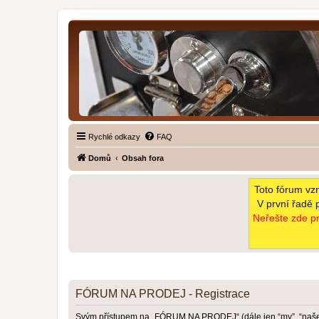
Rychlé odkazy
FAQ
Domů
Obsah fora
Toto fórum vz
V první řadě 
Neřešte zde pr
FÓRUM NA PRODEJ - Registrace
Svým přístupem na „FÓRUM NA PRODEJ“ (dále jen “my”, “naše”,