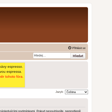
Přihlásit se
Hledat
kávy espresso.
avou espressa.
ěr tohoto fóra.
Jazyk:
 následujícími podmínkami. Pokud nesouhlasíte, neprodleně