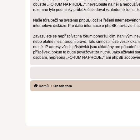
opusťte „FÓRUM NA PRODEJ“, nevstupujte na něj a nepoužívejte 
rozumné tyto podmínky průběžně sledovat vzhledem k tomu, 
Naše fóra beží na systému phpBB, což je řešení internetového fó
internetové diskuze. Pro další informace o phpBB navštivte:
htt
Zavazujete se nepřispívat na fórum pohoršujícím, hanlivým, n
nebo platné mezinárodní právo. Tato činnost může vést k okam
nutné. IP adresy všech příspěvků jsou ukládány pro případné 
příspěvek, pokud to bude považovat za nutné. Jako uživatel s
osobám, nepřebírá „FÓRUM NA PRODEJ“ ani phpBB zodpovědnost 
Domů
Obsah fora