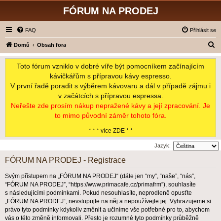
FÓRUM NA PRODEJ
FAQ
Přihlásit se
H
Domů
Obsah fora
l
Toto fórum vzniklo v dobré víře být pomocníkem začínajícím
e
kávičkářům s přípravou kávy espresso.
d
V první řadě poradit s výběrem kávovaru a dál v případě zájmu i
a
v začátcích s přípravou espressa.
t
Neřešte zde prosím nákup nepražené kávy a její zpracování. Je
to mimo původní záměr tohoto fóra.
* * * více ZDE * *
Jazyk:
FÓRUM NA PRODEJ - Registrace
Svým přístupem na „FÓRUM NA PRODEJ“ (dále jen “my”, “naše”, “nás”,
“FÓRUM NA PRODEJ”, “https://www.primacafe.cz/primafrm”), souhlasíte
s následujícími podmínkami. Pokud nesouhlasíte, neprodleně opusťte
„FÓRUM NA PRODEJ“, nevstupujte na něj a nepoužívejte jej. Vyhrazujeme si
právo tyto podmínky kdykoliv změnit a učiníme vše potřebné pro to, abychom
vás o této změně informovali. Přesto je rozumné tyto podmínky průběžně