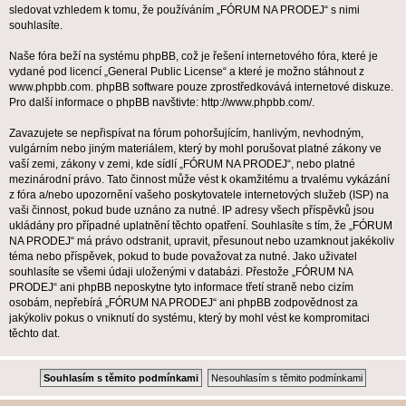
sledovat vzhledem k tomu, že používáním „FÓRUM NA PRODEJ“ s nimi
souhlasíte.
Naše fóra beží na systému phpBB, což je řešení internetového fóra, které je
vydané pod licencí „
General Public License
“ a které je možno stáhnout z
www.phpbb.com
. phpBB software pouze zprostředkovává internetové diskuze.
Pro další informace o phpBB navštivte:
http://www.phpbb.com/
.
Zavazujete se nepřispívat na fórum pohoršujícím, hanlivým, nevhodným,
vulgárním nebo jiným materiálem, který by mohl porušovat platné zákony ve
vaší zemi, zákony v zemi, kde sídlí „FÓRUM NA PRODEJ“, nebo platné
mezinárodní právo. Tato činnost může vést k okamžitému a trvalému vykázání
z fóra a/nebo upozornění vašeho poskytovatele internetových služeb (ISP) na
vaši činnost, pokud bude uznáno za nutné. IP adresy všech příspěvků jsou
ukládány pro případné uplatnění těchto opatření. Souhlasíte s tím, že „FÓRUM
NA PRODEJ“ má právo odstranit, upravit, přesunout nebo uzamknout jakékoliv
téma nebo příspěvek, pokud to bude považovat za nutné. Jako uživatel
souhlasíte se všemi údaji uloženými v databázi. Přestože „FÓRUM NA
PRODEJ“ ani phpBB neposkytne tyto informace třetí straně nebo cizím
osobám, nepřebírá „FÓRUM NA PRODEJ“ ani phpBB zodpovědnost za
jakýkoliv pokus o vniknutí do systému, který by mohl vést ke kompromitaci
těchto dat.