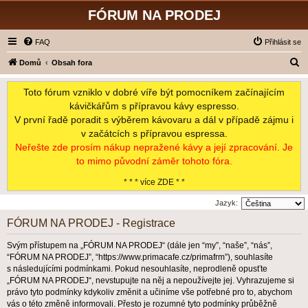
FÓRUM NA PRODEJ
FAQ
Přihlásit se
H
Domů
Obsah fora
l
Toto fórum vzniklo v dobré víře být pomocníkem začínajícím
e
kávičkářům s přípravou kávy espresso.
d
V první řadě poradit s výběrem kávovaru a dál v případě zájmu i
a
v začátcích s přípravou espressa.
t
Neřešte zde prosím nákup nepražené kávy a její zpracování. Je
to mimo původní záměr tohoto fóra.
* * * více ZDE * *
Jazyk:
FÓRUM NA PRODEJ - Registrace
Svým přístupem na „FÓRUM NA PRODEJ“ (dále jen “my”, “naše”, “nás”,
“FÓRUM NA PRODEJ”, “https://www.primacafe.cz/primafrm”), souhlasíte
s následujícími podmínkami. Pokud nesouhlasíte, neprodleně opusťte
„FÓRUM NA PRODEJ“, nevstupujte na něj a nepoužívejte jej. Vyhrazujeme si
právo tyto podmínky kdykoliv změnit a učiníme vše potřebné pro to, abychom
vás o této změně informovali. Přesto je rozumné tyto podmínky průběžně