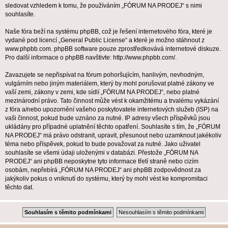
sledovat vzhledem k tomu, že používáním „FÓRUM NA PRODEJ“ s nimi
souhlasíte.
Naše fóra beží na systému phpBB, což je řešení internetového fóra, které je
vydané pod licencí „
General Public License
“ a které je možno stáhnout z
www.phpbb.com
. phpBB software pouze zprostředkovává internetové diskuze.
Pro další informace o phpBB navštivte:
http://www.phpbb.com/
.
Zavazujete se nepřispívat na fórum pohoršujícím, hanlivým, nevhodným,
vulgárním nebo jiným materiálem, který by mohl porušovat platné zákony ve
vaší zemi, zákony v zemi, kde sídlí „FÓRUM NA PRODEJ“, nebo platné
mezinárodní právo. Tato činnost může vést k okamžitému a trvalému vykázání
z fóra a/nebo upozornění vašeho poskytovatele internetových služeb (ISP) na
vaši činnost, pokud bude uznáno za nutné. IP adresy všech příspěvků jsou
ukládány pro případné uplatnění těchto opatření. Souhlasíte s tím, že „FÓRUM
NA PRODEJ“ má právo odstranit, upravit, přesunout nebo uzamknout jakékoliv
téma nebo příspěvek, pokud to bude považovat za nutné. Jako uživatel
souhlasíte se všemi údaji uloženými v databázi. Přestože „FÓRUM NA
PRODEJ“ ani phpBB neposkytne tyto informace třetí straně nebo cizím
osobám, nepřebírá „FÓRUM NA PRODEJ“ ani phpBB zodpovědnost za
jakýkoliv pokus o vniknutí do systému, který by mohl vést ke kompromitaci
těchto dat.