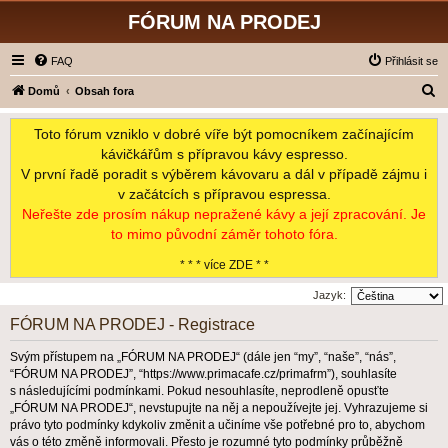
FÓRUM NA PRODEJ
FAQ
Přihlásit se
H
Domů
Obsah fora
l
Toto fórum vzniklo v dobré víře být pomocníkem začínajícím
e
kávičkářům s přípravou kávy espresso.
d
V první řadě poradit s výběrem kávovaru a dál v případě zájmu i
a
v začátcích s přípravou espressa.
t
Neřešte zde prosím nákup nepražené kávy a její zpracování. Je
to mimo původní záměr tohoto fóra.
* * * více ZDE * *
Jazyk:
FÓRUM NA PRODEJ - Registrace
Svým přístupem na „FÓRUM NA PRODEJ“ (dále jen “my”, “naše”, “nás”,
“FÓRUM NA PRODEJ”, “https://www.primacafe.cz/primafrm”), souhlasíte
s následujícími podmínkami. Pokud nesouhlasíte, neprodleně opusťte
„FÓRUM NA PRODEJ“, nevstupujte na něj a nepoužívejte jej. Vyhrazujeme si
právo tyto podmínky kdykoliv změnit a učiníme vše potřebné pro to, abychom
vás o této změně informovali. Přesto je rozumné tyto podmínky průběžně