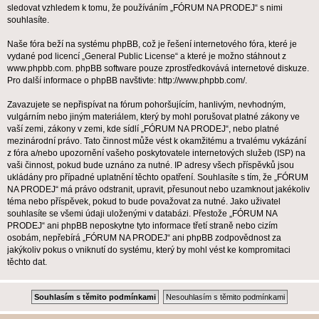
sledovat vzhledem k tomu, že používáním „FÓRUM NA PRODEJ“ s nimi
souhlasíte.
Naše fóra beží na systému phpBB, což je řešení internetového fóra, které je
vydané pod licencí „
General Public License
“ a které je možno stáhnout z
www.phpbb.com
. phpBB software pouze zprostředkovává internetové diskuze.
Pro další informace o phpBB navštivte:
http://www.phpbb.com/
.
Zavazujete se nepřispívat na fórum pohoršujícím, hanlivým, nevhodným,
vulgárním nebo jiným materiálem, který by mohl porušovat platné zákony ve
vaší zemi, zákony v zemi, kde sídlí „FÓRUM NA PRODEJ“, nebo platné
mezinárodní právo. Tato činnost může vést k okamžitému a trvalému vykázání
z fóra a/nebo upozornění vašeho poskytovatele internetových služeb (ISP) na
vaši činnost, pokud bude uznáno za nutné. IP adresy všech příspěvků jsou
ukládány pro případné uplatnění těchto opatření. Souhlasíte s tím, že „FÓRUM
NA PRODEJ“ má právo odstranit, upravit, přesunout nebo uzamknout jakékoliv
téma nebo příspěvek, pokud to bude považovat za nutné. Jako uživatel
souhlasíte se všemi údaji uloženými v databázi. Přestože „FÓRUM NA
PRODEJ“ ani phpBB neposkytne tyto informace třetí straně nebo cizím
osobám, nepřebírá „FÓRUM NA PRODEJ“ ani phpBB zodpovědnost za
jakýkoliv pokus o vniknutí do systému, který by mohl vést ke kompromitaci
těchto dat.