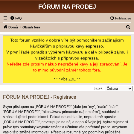
FÓRUM NA PRODEJ
FAQ
Přihlásit se
H
Domů
Obsah fora
l
Toto fórum vzniklo v dobré víře být pomocníkem začínajícím
e
kávičkářům s přípravou kávy espresso.
d
V první řadě poradit s výběrem kávovaru a dál v případě zájmu i
a
v začátcích s přípravou espressa.
t
Neřešte zde prosím nákup nepražené kávy a její zpracování. Je
to mimo původní záměr tohoto fóra.
* * * více ZDE * *
Jazyk:
FÓRUM NA PRODEJ - Registrace
Svým přístupem na „FÓRUM NA PRODEJ“ (dále jen “my”, “naše”, “nás”,
“FÓRUM NA PRODEJ”, “https://www.primacafe.cz/primafrm”), souhlasíte
s následujícími podmínkami. Pokud nesouhlasíte, neprodleně opusťte
„FÓRUM NA PRODEJ“, nevstupujte na něj a nepoužívejte jej. Vyhrazujeme si
právo tyto podmínky kdykoliv změnit a učiníme vše potřebné pro to, abychom
vás o této změně informovali. Přesto je rozumné tyto podmínky průběžně