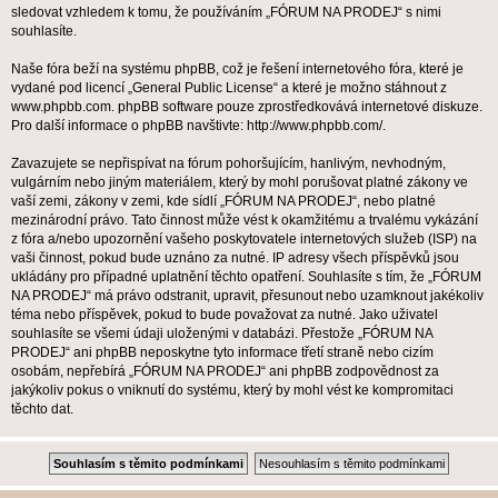
sledovat vzhledem k tomu, že používáním „FÓRUM NA PRODEJ“ s nimi
souhlasíte.
Naše fóra beží na systému phpBB, což je řešení internetového fóra, které je
vydané pod licencí „
General Public License
“ a které je možno stáhnout z
www.phpbb.com
. phpBB software pouze zprostředkovává internetové diskuze.
Pro další informace o phpBB navštivte:
http://www.phpbb.com/
.
Zavazujete se nepřispívat na fórum pohoršujícím, hanlivým, nevhodným,
vulgárním nebo jiným materiálem, který by mohl porušovat platné zákony ve
vaší zemi, zákony v zemi, kde sídlí „FÓRUM NA PRODEJ“, nebo platné
mezinárodní právo. Tato činnost může vést k okamžitému a trvalému vykázání
z fóra a/nebo upozornění vašeho poskytovatele internetových služeb (ISP) na
vaši činnost, pokud bude uznáno za nutné. IP adresy všech příspěvků jsou
ukládány pro případné uplatnění těchto opatření. Souhlasíte s tím, že „FÓRUM
NA PRODEJ“ má právo odstranit, upravit, přesunout nebo uzamknout jakékoliv
téma nebo příspěvek, pokud to bude považovat za nutné. Jako uživatel
souhlasíte se všemi údaji uloženými v databázi. Přestože „FÓRUM NA
PRODEJ“ ani phpBB neposkytne tyto informace třetí straně nebo cizím
osobám, nepřebírá „FÓRUM NA PRODEJ“ ani phpBB zodpovědnost za
jakýkoliv pokus o vniknutí do systému, který by mohl vést ke kompromitaci
těchto dat.