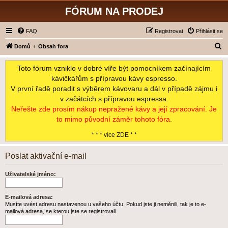
FÓRUM NA PRODEJ
FAQ
Registrovat
Přihlásit se
H
Domů
Obsah fora
l
Toto fórum vzniklo v dobré víře být pomocníkem začínajícím
e
kávičkářům s přípravou kávy espresso.
d
V první řadě poradit s výběrem kávovaru a dál v případě zájmu i
a
v začátcích s přípravou espressa.
t
Neřešte zde prosím nákup nepražené kávy a její zpracování. Je
to mimo původní záměr tohoto fóra.
* * * více ZDE * *
Poslat aktivační e-mail
Uživatelské jméno:
E-mailová adresa:
Musíte uvést adresu nastavenou u vašeho účtu. Pokud jste ji neměnili, tak je to e-
mailová adresa, se kterou jste se registrovali.