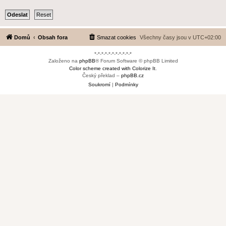
Domů
Obsah fora
Smazat cookies
Všechny časy jsou v
UTC+02:00
*-*-*-*-*-*-*-*-*-*-*
Založeno na
phpBB
® Forum Software © phpBB Limited
Color scheme created with Colorize It
.
Český překlad –
phpBB.cz
Soukromí
|
Podmínky