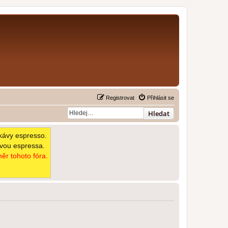
Registrovat
Přihlásit se
Hledat
kávy espresso.
avou espressa.
ěr tohoto fóra.