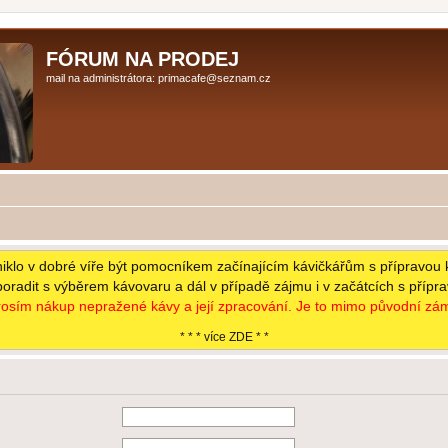
FÓRUM NA PRODEJ
mail na administrátora: primacafe@seznam.cz
niklo v dobré víře být pomocníkem začínajícím kávičkářům s přípravou 
poradit s výběrem kávovaru a dál v případě zájmu i v začátcích s přípr
osím nákup nepražené kávy a její zpracování. Je to mimo původní zám
* * * více ZDE * *