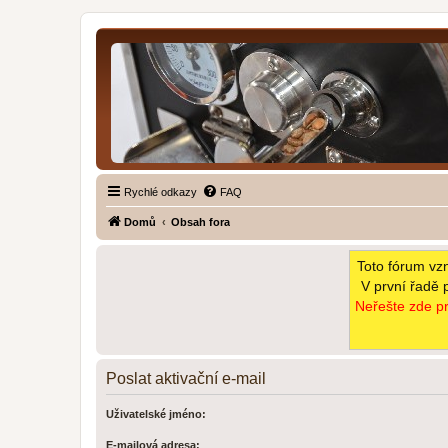
Rychlé odkazy
FAQ
Domů
Obsah fora
Toto fórum vz
V první řadě 
Neřešte zde pr
Poslat aktivační e-mail
Uživatelské jméno:
E-mailová adresa: