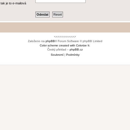
tak je to e-mailová
*-*-*-*-*-*-*-*-*-*-*
Založeno na
phpBB
® Forum Software © phpBB Limited
Color scheme created with Colorize It
.
Český překlad –
phpBB.cz
Soukromí
|
Podmínky