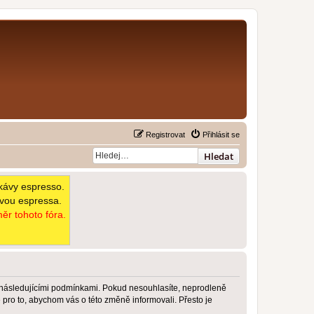
Registrovat
Přihlásit se
Hledat
kávy espresso.
avou espressa.
ěr tohoto fóra.
 následujícími podmínkami. Pokud nesouhlasíte, neprodleně
pro to, abychom vás o této změně informovali. Přesto je