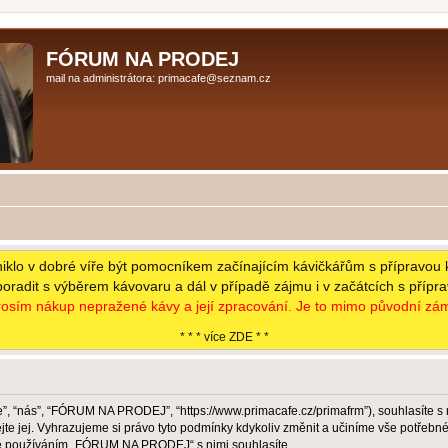
FÓRUM NA PRODEJ
mail na administrátora: primacafe@seznam.cz
niklo v dobré víře být pomocníkem začínajícím kávičkářům s přípravou 
poradit s výběrem kávovaru a dál v případě zájmu i v začátcích s přípr
osím nákup nepražené kávy a její zpracování. Je to mimo původní zám
* * * více ZDE * *
 “nás”, “FÓRUM NA PRODEJ”, “https://www.primacafe.cz/primafrm”), souhlasíte s
jej. Vyhrazujeme si právo tyto podmínky kdykoliv změnit a učiníme vše potřebné 
že používáním „FÓRUM NA PRODEJ“ s nimi souhlasíte.