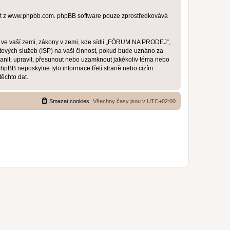
t z
www.phpbb.com
. phpBB software pouze zprostředkovává
y ve vaší zemi, zákony v zemi, kde sídlí „FÓRUM NA PRODEJ“,
tových služeb (ISP) na vaši činnost, pokud bude uznáno za
anit, upravit, přesunout nebo uzamknout jakékoliv téma nebo
pBB neposkytne tyto informace třetí straně nebo cizím
ěchto dat.
Smazat cookies
Všechny časy jsou v
UTC+02:00