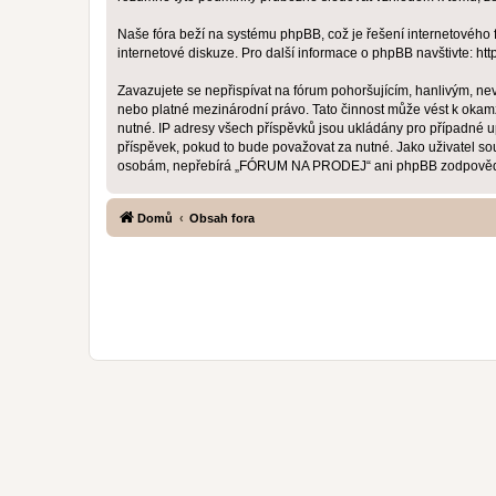
Naše fóra beží na systému phpBB, což je řešení internetového fó
internetové diskuze. Pro další informace o phpBB navštivte:
htt
Zavazujete se nepřispívat na fórum pohoršujícím, hanlivým, n
nebo platné mezinárodní právo. Tato činnost může vést k okam
nutné. IP adresy všech příspěvků jsou ukládány pro případné 
příspěvek, pokud to bude považovat za nutné. Jako uživatel s
osobám, nepřebírá „FÓRUM NA PRODEJ“ ani phpBB zodpovědnost 
Domů
Obsah fora