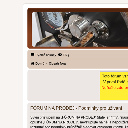
Rychlé odkazy
FAQ
Domů
Obsah fora
Toto fórum vz
V první řadě 
Neřešte zde pr
FÓRUM NA PRODEJ - Podmínky pro užívání
Svým přístupem na „FÓRUM NA PRODEJ“ (dále jen “my”, “naše”,
opusťte „FÓRUM NA PRODEJ“, nevstupujte na něj a nepoužívejte 
rozumné tyto podmínky průběžně sledovat vzhledem k tomu, 