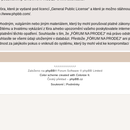
ra, které je vydané pod licencí „
General Public License
“ a které je možno stáhnou
p://www.phpbb.com/
.
evhodným, vulgárním nebo jiným materiálem, který by mohl porušovat platné zákon
žitému a trvalému vykázání z fóra a/nebo upozornění vašeho poskytovatele interne
uplatnění těchto opatření. Souhlasíte s tím, že „FÓRUM NA PRODEJ“ má právo odstr
ouhlasíte se všemi údaji uloženými v databázi. Přestože „FÓRUM NA PRODEJ“ ani ph
za jakýkoliv pokus o vniknutí do systému, který by mohl vést ke kompromitaci t
*-*-*-*-*-*-*-*-*-*-*
Založeno na
phpBB
® Forum Software © phpBB Limited
Color scheme created with Colorize It
.
Český překlad –
phpBB.cz
Soukromí
|
Podmínky