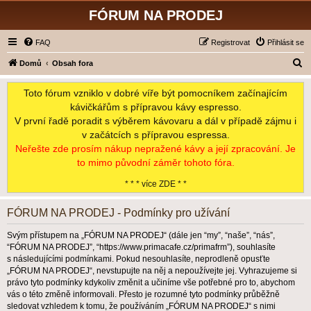
FÓRUM NA PRODEJ
FAQ
Registrovat
Přihlásit se
H
Domů
Obsah fora
l
Toto fórum vzniklo v dobré víře být pomocníkem začínajícím
e
kávičkářům s přípravou kávy espresso.
d
V první řadě poradit s výběrem kávovaru a dál v případě zájmu i
a
v začátcích s přípravou espressa.
t
Neřešte zde prosím nákup nepražené kávy a její zpracování. Je
to mimo původní záměr tohoto fóra.
* * * více ZDE * *
FÓRUM NA PRODEJ - Podmínky pro užívání
Svým přístupem na „FÓRUM NA PRODEJ“ (dále jen “my”, “naše”, “nás”,
“FÓRUM NA PRODEJ”, “https://www.primacafe.cz/primafrm”), souhlasíte
s následujícími podmínkami. Pokud nesouhlasíte, neprodleně opusťte
„FÓRUM NA PRODEJ“, nevstupujte na něj a nepoužívejte jej. Vyhrazujeme si
právo tyto podmínky kdykoliv změnit a učiníme vše potřebné pro to, abychom
vás o této změně informovali. Přesto je rozumné tyto podmínky průběžně
sledovat vzhledem k tomu, že používáním „FÓRUM NA PRODEJ“ s nimi