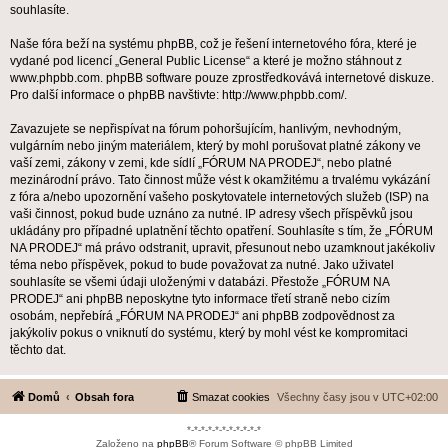
souhlasíte.
Naše fóra beží na systému phpBB, což je řešení internetového fóra, které je
vydané pod licencí „
General Public License
“ a které je možno stáhnout z
www.phpbb.com
. phpBB software pouze zprostředkovává internetové diskuze.
Pro další informace o phpBB navštivte:
http://www.phpbb.com/
.
Zavazujete se nepřispívat na fórum pohoršujícím, hanlivým, nevhodným,
vulgárním nebo jiným materiálem, který by mohl porušovat platné zákony ve
vaší zemi, zákony v zemi, kde sídlí „FÓRUM NA PRODEJ“, nebo platné
mezinárodní právo. Tato činnost může vést k okamžitému a trvalému vykázání
z fóra a/nebo upozornění vašeho poskytovatele internetových služeb (ISP) na
vaši činnost, pokud bude uznáno za nutné. IP adresy všech příspěvků jsou
ukládány pro případné uplatnění těchto opatření. Souhlasíte s tím, že „FÓRUM
NA PRODEJ“ má právo odstranit, upravit, přesunout nebo uzamknout jakékoliv
téma nebo příspěvek, pokud to bude považovat za nutné. Jako uživatel
souhlasíte se všemi údaji uloženými v databázi. Přestože „FÓRUM NA
PRODEJ“ ani phpBB neposkytne tyto informace třetí straně nebo cizím
osobám, nepřebírá „FÓRUM NA PRODEJ“ ani phpBB zodpovědnost za
jakýkoliv pokus o vniknutí do systému, který by mohl vést ke kompromitaci
těchto dat.
Domů
Obsah fora
Smazat cookies
Všechny časy jsou v
UTC+02:00
*-*-*-*-*-*-*-*-*-*-*
Založeno na
phpBB
® Forum Software © phpBB Limited