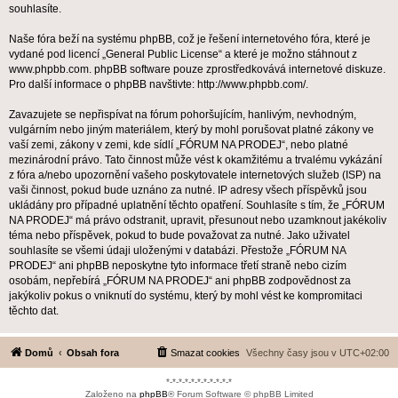
souhlasíte.
Naše fóra beží na systému phpBB, což je řešení internetového fóra, které je
vydané pod licencí „
General Public License
“ a které je možno stáhnout z
www.phpbb.com
. phpBB software pouze zprostředkovává internetové diskuze.
Pro další informace o phpBB navštivte:
http://www.phpbb.com/
.
Zavazujete se nepřispívat na fórum pohoršujícím, hanlivým, nevhodným,
vulgárním nebo jiným materiálem, který by mohl porušovat platné zákony ve
vaší zemi, zákony v zemi, kde sídlí „FÓRUM NA PRODEJ“, nebo platné
mezinárodní právo. Tato činnost může vést k okamžitému a trvalému vykázání
z fóra a/nebo upozornění vašeho poskytovatele internetových služeb (ISP) na
vaši činnost, pokud bude uznáno za nutné. IP adresy všech příspěvků jsou
ukládány pro případné uplatnění těchto opatření. Souhlasíte s tím, že „FÓRUM
NA PRODEJ“ má právo odstranit, upravit, přesunout nebo uzamknout jakékoliv
téma nebo příspěvek, pokud to bude považovat za nutné. Jako uživatel
souhlasíte se všemi údaji uloženými v databázi. Přestože „FÓRUM NA
PRODEJ“ ani phpBB neposkytne tyto informace třetí straně nebo cizím
osobám, nepřebírá „FÓRUM NA PRODEJ“ ani phpBB zodpovědnost za
jakýkoliv pokus o vniknutí do systému, který by mohl vést ke kompromitaci
těchto dat.
Domů
Obsah fora
Smazat cookies
Všechny časy jsou v
UTC+02:00
*-*-*-*-*-*-*-*-*-*-*
Založeno na
phpBB
® Forum Software © phpBB Limited