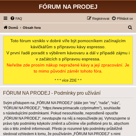
FÓRUM NA PRODEJ
FAQ
Registrovat
Přihlásit se
H
Domů
Obsah fora
l
Toto fórum vzniklo v dobré víře být pomocníkem začínajícím
e
kávičkářům s přípravou kávy espresso.
d
V první řadě poradit s výběrem kávovaru a dál v případě zájmu i
a
v začátcích s přípravou espressa.
t
Neřešte zde prosím nákup nepražené kávy a její zpracování. Je
to mimo původní záměr tohoto fóra.
* * * více ZDE * *
FÓRUM NA PRODEJ - Podmínky pro užívání
Svým přístupem na „FÓRUM NA PRODEJ“ (dále jen “my”, “naše”, “nás”,
“FÓRUM NA PRODEJ”, “https://www.primacafe.cz/primafrm”), souhlasíte
s následujícími podmínkami. Pokud nesouhlasíte, neprodleně opusťte
„FÓRUM NA PRODEJ“, nevstupujte na něj a nepoužívejte jej. Vyhrazujeme si
právo tyto podmínky kdykoliv změnit a učiníme vše potřebné pro to, abychom
vás o této změně informovali. Přesto je rozumné tyto podmínky průběžně
sledovat vzhledem k tomu, že používáním „FÓRUM NA PRODEJ“ s nimi